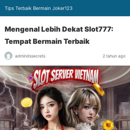
Tips Terbaik Bermain Joker123
Mengenal Lebih Dekat Slot777:
Tempat Bermain Terbaik
admindssecrets
2 tahun ago