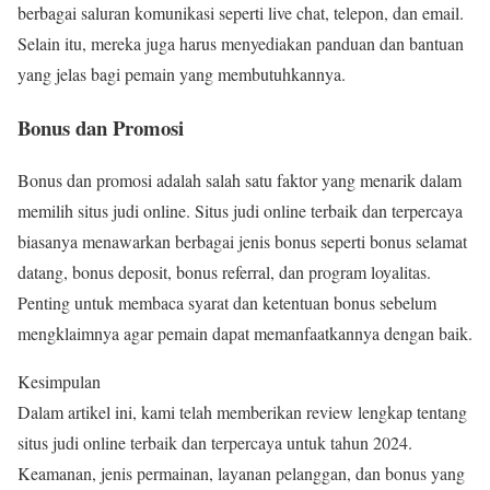
berbagai saluran komunikasi seperti live chat, telepon, dan email.
Selain itu, mereka juga harus menyediakan panduan dan bantuan
yang jelas bagi pemain yang membutuhkannya.
Bonus dan Promosi
Bonus dan promosi adalah salah satu faktor yang menarik dalam
memilih situs judi online. Situs judi online terbaik dan terpercaya
biasanya menawarkan berbagai jenis bonus seperti bonus selamat
datang, bonus deposit, bonus referral, dan program loyalitas.
Penting untuk membaca syarat dan ketentuan bonus sebelum
mengklaimnya agar pemain dapat memanfaatkannya dengan baik.
Kesimpulan
Dalam artikel ini, kami telah memberikan review lengkap tentang
situs judi online terbaik dan terpercaya untuk tahun 2024.
Keamanan, jenis permainan, layanan pelanggan, dan bonus yang