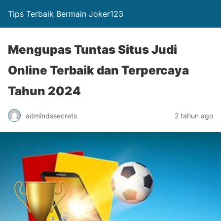
Tips Terbaik Bermain Joker123
Mengupas Tuntas Situs Judi
Online Terbaik dan Terpercaya
Tahun 2024
admindssecrets
2 tahun ago