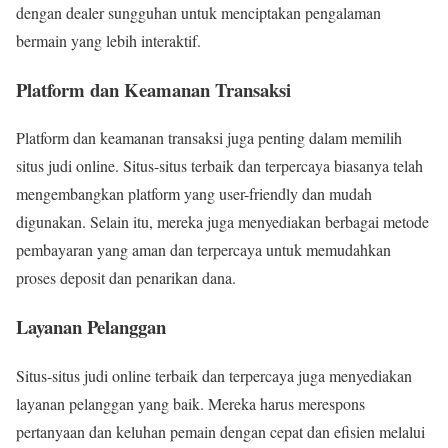
dengan dealer sungguhan untuk menciptakan pengalaman
bermain yang lebih interaktif.
Platform dan Keamanan Transaksi
Platform dan keamanan transaksi juga penting dalam memilih
situs judi online. Situs-situs terbaik dan terpercaya biasanya telah
mengembangkan platform yang user-friendly dan mudah
digunakan. Selain itu, mereka juga menyediakan berbagai metode
pembayaran yang aman dan terpercaya untuk memudahkan
proses deposit dan penarikan dana.
Layanan Pelanggan
Situs-situs judi online terbaik dan terpercaya juga menyediakan
layanan pelanggan yang baik. Mereka harus merespons
pertanyaan dan keluhan pemain dengan cepat dan efisien melalui