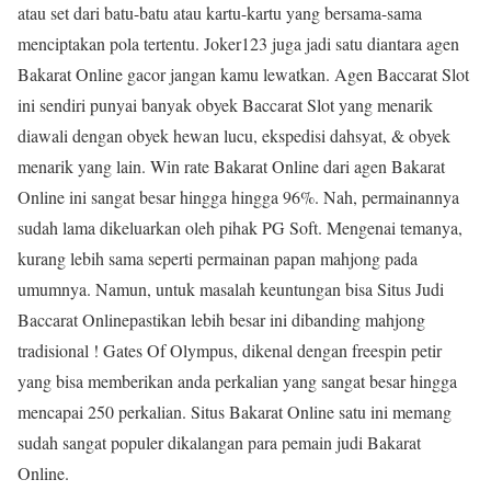
atau set dari batu-batu atau kartu-kartu yang bersama-sama
menciptakan pola tertentu. Joker123 juga jadi satu diantara agen
Bakarat Online gacor jangan kamu lewatkan. Agen Baccarat Slot
ini sendiri punyai banyak obyek Baccarat Slot yang menarik
diawali dengan obyek hewan lucu, ekspedisi dahsyat, & obyek
menarik yang lain. Win rate Bakarat Online dari agen Bakarat
Online ini sangat besar hingga hingga 96%. Nah, permainannya
sudah lama dikeluarkan oleh pihak PG Soft. Mengenai temanya,
kurang lebih sama seperti permainan papan mahjong pada
umumnya. Namun, untuk masalah keuntungan bisa Situs Judi
Baccarat Onlinepastikan lebih besar ini dibanding mahjong
tradisional ! Gates Of Olympus, dikenal dengan freespin petir
yang bisa memberikan anda perkalian yang sangat besar hingga
mencapai 250 perkalian. Situs Bakarat Online satu ini memang
sudah sangat populer dikalangan para pemain judi Bakarat
Online.