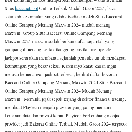
Situs
baccarat slot
Online Terbaik Mudah Gacor 2024, baca
sejumlah kesimpulan yang udah disediakan oleh Situs Baccarat
Online Gampang Menang Maxwin 2024 mudah menang
Maxwin. Group Situs Baccarat Online Gampang Menang
Maxwin 2024 maxwin sudah berikan daftar sejumlah yang
gampang dimenangi serta ditanggung pastilah memperoleh
jackpot serta akan membantu sejumlah penyuka untuk mendapati
keuntungan yang besar sekali. Karenanya kalau kalian ingin
merasai kemenangan jackpot terbesar, berikut daftar bocoran
Baccarat Online Gampang Menang Maxwin 2024 Situs Baccarat
Online Gampang Menang Maxwin 2024 Mudah Menang
Maxwin : Memiliki jejak sepak terjang di sektor financial trading,
membuat Playtech menjadi provider yang paling menjamin
kemanan data dan privasi kamu. Playtech berkembang menjadi
provider judi Bakarat Online Terbaik Mudah Gacor 2024 tergacor
yang sangat Terpercaya atas keamanan dan keadilannya dalam