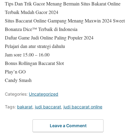
Tips Dan Trik Gacor Menang Bermain Situs Bakarat Online
Terbaik Mudah Gacor 2024
Situs Baccarat Online Gampang Menang Maxwin 2024 Sweet
Bonanza Dice™ Terbaik di Indonesia
Daftar Game Judi Online Paling Populer 2024
Pelajari dan atur strategi dahulu
Jam sore 15.00 – 16.00
Bonus Rollingan Baccarat Slot
Play’n GO
Candy Smash
Categories:
Uncategorized
Tags:
bakarat
,
judi baccarat
,
judi baccarat online
Leave a Comment