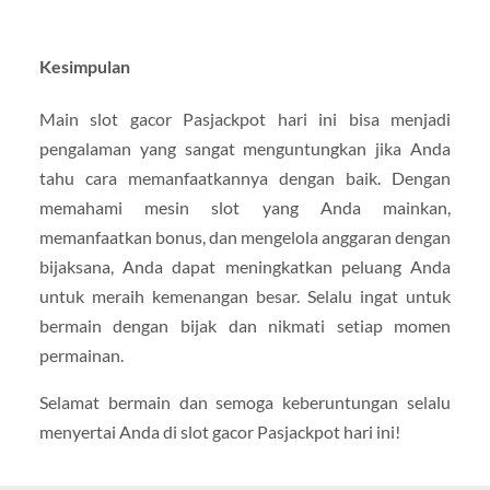
Kesimpulan
Main slot gacor Pasjackpot hari ini bisa menjadi
pengalaman yang sangat menguntungkan jika Anda
tahu cara memanfaatkannya dengan baik. Dengan
memahami mesin slot yang Anda mainkan,
memanfaatkan bonus, dan mengelola anggaran dengan
bijaksana, Anda dapat meningkatkan peluang Anda
untuk meraih kemenangan besar. Selalu ingat untuk
bermain dengan bijak dan nikmati setiap momen
permainan.
Selamat bermain dan semoga keberuntungan selalu
menyertai Anda di slot gacor Pasjackpot hari ini!