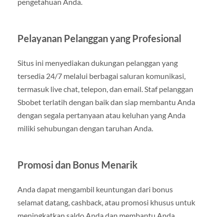
pengetahuan Anda.
Pelayanan Pelanggan yang Profesional
Situs ini menyediakan dukungan pelanggan yang
tersedia 24/7 melalui berbagai saluran komunikasi,
termasuk live chat, telepon, dan email. Staf pelanggan
Sbobet terlatih dengan baik dan siap membantu Anda
dengan segala pertanyaan atau keluhan yang Anda
miliki sehubungan dengan taruhan Anda.
Promosi dan Bonus Menarik
Anda dapat mengambil keuntungan dari bonus
selamat datang, cashback, atau promosi khusus untuk
meningkatkan saldo Anda dan membantu Anda