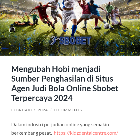
Mengubah Hobi menjadi
Sumber Penghasilan di Situs
Agen Judi Bola Online Sbobet
Terpercaya 2024
FEBRUARI 7, 2024
/
0 COMMENTS
Dalam industri perjudian online yang semakin
berkembang pesat,
https://kidzdentalcentre.com/