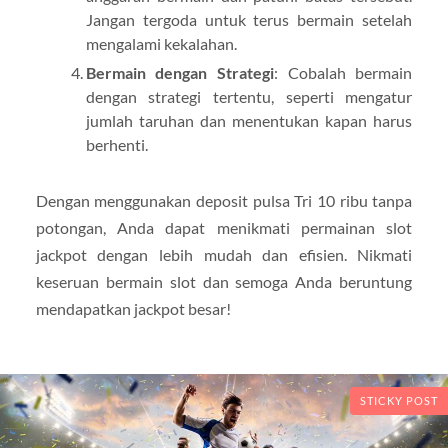
Jangan tergoda untuk terus bermain setelah
mengalami kekalahan.
Bermain dengan Strategi
: Cobalah bermain
dengan strategi tertentu, seperti mengatur
jumlah taruhan dan menentukan kapan harus
berhenti.
Dengan menggunakan deposit pulsa Tri 10 ribu tanpa
potongan, Anda dapat menikmati permainan slot
jackpot dengan lebih mudah dan efisien. Nikmati
keseruan bermain slot dan semoga Anda beruntung
mendapatkan jackpot besar!
STICKY POST