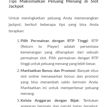
Tips Maksimalkan Peluang Menang di Slot
Jackpot
Untuk meningkatkan peluang Anda memenangkan
jackpot, berikut beberapa tips yang bisa Anda
terapkan:
Pilih Permainan dengan RTP Tinggi
: RTP
(Return to Player) adalah persentase
kemenangan yang diharapkan dari sebuah
permainan slot. Pilih permainan dengan RTP
tinggi untuk peluang menang yang lebih besar.
Manfaatkan Bonus dan Promosi
: Banyak situs
slot online menawarkan bonus dan promosi
yang bisa menambah saldo bermain Anda.
Manfaatkan ini untuk memperbesar peluang
menang.
Kelola Anggaran dengan Bijak
: Tentukan
anggaran bermain dan patuhi batas tersebut.