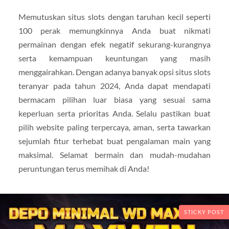
Memutuskan situs slots dengan taruhan kecil seperti
100 perak memungkinnya Anda buat nikmati
permainan dengan efek negatif sekurang-kurangnya
serta kemampuan keuntungan yang masih
menggairahkan. Dengan adanya banyak opsi situs slots
teranyar pada tahun 2024, Anda dapat mendapati
bermacam pilihan luar biasa yang sesuai sama
keperluan serta prioritas Anda. Selalu pastikan buat
pilih website paling terpercaya, aman, serta tawarkan
sejumlah fitur terhebat buat pengalaman main yang
maksimal. Selamat bermain dan mudah-mudahan
peruntungan terus memihak di Anda!
STICKY POST