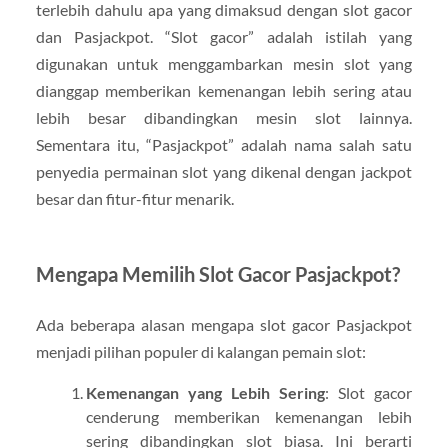
terlebih dahulu apa yang dimaksud dengan slot gacor
dan Pasjackpot. “Slot gacor” adalah istilah yang
digunakan untuk menggambarkan mesin slot yang
dianggap memberikan kemenangan lebih sering atau
lebih besar dibandingkan mesin slot lainnya.
Sementara itu, “Pasjackpot” adalah nama salah satu
penyedia permainan slot yang dikenal dengan jackpot
besar dan fitur-fitur menarik.
Mengapa Memilih Slot Gacor Pasjackpot?
Ada beberapa alasan mengapa slot gacor Pasjackpot
menjadi pilihan populer di kalangan pemain slot:
Kemenangan yang Lebih Sering
: Slot gacor
cenderung memberikan kemenangan lebih
sering dibandingkan slot biasa. Ini berarti