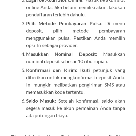
online Anda. Jika belum memiliki akun, lakukan
pendaftaran terlebih dahulu.
Pilih Metode Pembayaran Pulsa
: Di menu
deposit, pilih metode pembayaran
menggunakan pulsa. Pastikan Anda memilih
opsi Tri sebagai provider.
Masukkan Nominal Deposit
: Masukkan
nominal deposit sebesar 10 ribu rupiah.
Konfirmasi dan Kirim
: Ikuti petunjuk yang
diberikan untuk mengkonfirmasi deposit Anda.
Ini mungkin melibatkan pengiriman SMS atau
memasukkan kode tertentu.
Saldo Masuk
: Setelah konfirmasi, saldo akan
segera masuk ke akun permainan Anda tanpa
ada potongan biaya.