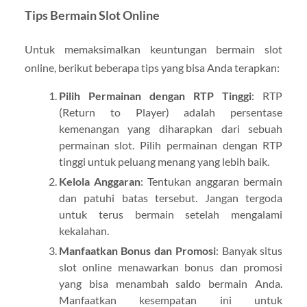
Tips Bermain Slot Online
Untuk memaksimalkan keuntungan bermain slot
online, berikut beberapa tips yang bisa Anda terapkan:
Pilih Permainan dengan RTP Tinggi
: RTP
(Return to Player) adalah persentase
kemenangan yang diharapkan dari sebuah
permainan slot. Pilih permainan dengan RTP
tinggi untuk peluang menang yang lebih baik.
Kelola Anggaran
: Tentukan anggaran bermain
dan patuhi batas tersebut. Jangan tergoda
untuk terus bermain setelah mengalami
kekalahan.
Manfaatkan Bonus dan Promosi
: Banyak situs
slot online menawarkan bonus dan promosi
yang bisa menambah saldo bermain Anda.
Manfaatkan kesempatan ini untuk