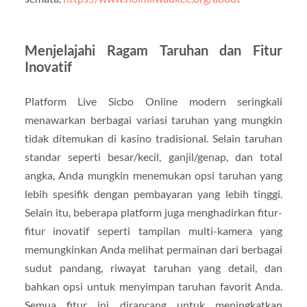
Menjelajahi Ragam Taruhan dan Fitur
Inovatif
Platform Live Sicbo Online modern seringkali
menawarkan berbagai variasi taruhan yang mungkin
tidak ditemukan di kasino tradisional. Selain taruhan
standar seperti besar/kecil, ganjil/genap, dan total
angka, Anda mungkin menemukan opsi taruhan yang
lebih spesifik dengan pembayaran yang lebih tinggi.
Selain itu, beberapa platform juga menghadirkan fitur-
fitur inovatif seperti tampilan multi-kamera yang
memungkinkan Anda melihat permainan dari berbagai
sudut pandang, riwayat taruhan yang detail, dan
bahkan opsi untuk menyimpan taruhan favorit Anda.
Semua fitur ini dirancang untuk meningkatkan