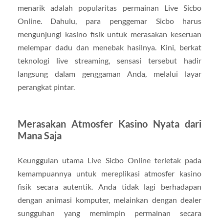
menarik adalah popularitas permainan Live Sicbo
Online. Dahulu, para penggemar Sicbo harus
mengunjungi kasino fisik untuk merasakan keseruan
melempar dadu dan menebak hasilnya. Kini, berkat
teknologi live streaming, sensasi tersebut hadir
langsung dalam genggaman Anda, melalui layar
perangkat pintar.
Merasakan Atmosfer Kasino Nyata dari
Mana Saja
Keunggulan utama Live Sicbo Online terletak pada
kemampuannya untuk mereplikasi atmosfer kasino
fisik secara autentik. Anda tidak lagi berhadapan
dengan animasi komputer, melainkan dengan dealer
sungguhan yang memimpin permainan secara