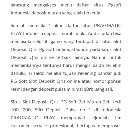
langsung mengakses menu daftar situs Pgsoft
Indonesia deposit murah yang telah tersedia.
Setelah memiliki 1 akun daftar situs PRAGMATIC
PLAY Indonesia deposit murah, maka Anda sudah bisa
memasuki seluruh game yang terdapat di situs Slot
Deposit Qris Pg Soft online, ataupun pada situs Slot
Deposit Qris online terbaik lainnya. Namun untuk
memainkannya tentunya harus mengisi saldo terlebih
dahulu, isi saldo melalui tujuan rekening bandar judi
PG Soft Slot Deposit Qris online atau nomor ponsel
resmi dengan deposit pulsa minimal 10rb uang asli.
Situs Slot Deposit Qris PG Soft Bet Murah Bet Kecil
100, 200, 500 Deposit Pulsa no 1 di Indonesia
PRAGMATIC PLAY mempunyai sejumlah tim
customer service profesional, bertugas memproses