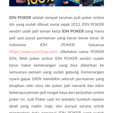
IDN POKER
adalah tempat taruhan judi poker online
idn yang sudah dibuat mulai sejak 2012. IDN POKER
sendiri udah jadi teman kerja
IDN POKER
yang mana
jadi opsi pusat permainan yang benar-benar tenar di
indonesia IDN POKER baisanya
https://www.sush1nyc.com/
diketahui nama POKER
IDN, Web poker online IDN POKER sendiri sudah
tenar bakal kemenangan yang bisa diberikan ke
semuanya pemain yang sudah gabung. Kemenangan
nyaris gapai 100% membikin seluruh permainan yang
disajikan oleh situs idn poker jadi menarik dan bikin
beberapa pemain jadi sangat kaya dari perjudian online
poker ini. Judi Poker saat ini semakin tumbuh sejalan
abad yang makin maju dan punyai sarana untuk
mengontrol data personal IDN POKER yang sudah