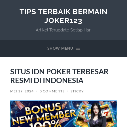
TIPS TERBAIK BERMAIN
JOKER123
Artikel Terupdate Setiap Hari
SHOW MENU
SITUS IDN POKER TERBESAR
RESMI DI INDONESIA
MEI 19, 2024
/
0 COMMENTS
/
STICKY