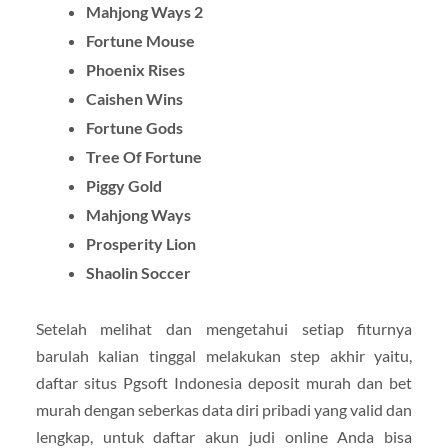
Mahjong Ways 2
Fortune Mouse
Phoenix Rises
Caishen Wins
Fortune Gods
Tree Of Fortune
Piggy Gold
Mahjong Ways
Prosperity Lion
Shaolin Soccer
Setelah melihat dan mengetahui setiap fiturnya
barulah kalian tinggal melakukan step akhir yaitu,
daftar situs Pgsoft Indonesia deposit murah dan bet
murah dengan seberkas data diri pribadi yang valid dan
lengkap, untuk daftar akun judi online Anda bisa