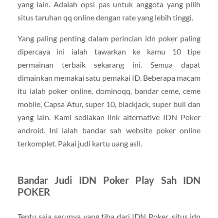
yang lain. Adalah opsi pas untuk anggota yang pilih
situs taruhan qq online dengan rate yang lebih tinggi.
Yang paling penting dalam perincian idn poker paling
dipercaya ini ialah tawarkan ke kamu 10 tipe
permainan terbaik sekarang ini. Semua dapat
dimainkan memakai satu pemakai ID. Beberapa macam
itu ialah poker online, dominoqq, bandar ceme, ceme
mobile, Capsa Atur, super 10, blackjack, super bull dan
yang lain. Kami sediakan link alternative IDN Poker
android. Ini ialah bandar sah website poker online
terkomplet. Pakai judi kartu uang asli.
Bandar Judi IDN Poker Play Sah IDN
POKER
Tentu saja serunya yang tiba dari IDN Poker, situs idn