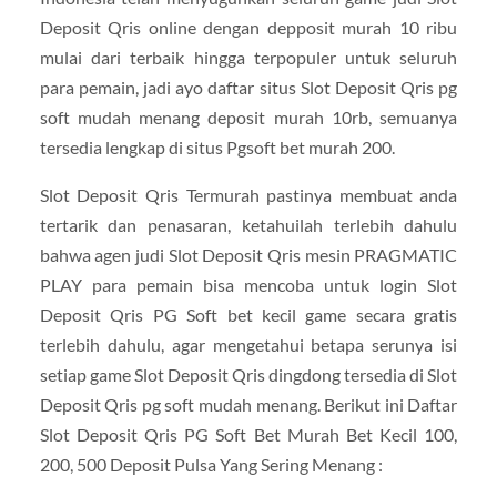
Deposit Qris online dengan depposit murah 10 ribu
mulai dari terbaik hingga terpopuler untuk seluruh
para pemain, jadi ayo daftar situs Slot Deposit Qris pg
soft mudah menang deposit murah 10rb, semuanya
tersedia lengkap di situs Pgsoft bet murah 200.
Slot Deposit Qris Termurah pastinya membuat anda
tertarik dan penasaran, ketahuilah terlebih dahulu
bahwa agen judi Slot Deposit Qris mesin PRAGMATIC
PLAY para pemain bisa mencoba untuk login Slot
Deposit Qris PG Soft bet kecil game secara gratis
terlebih dahulu, agar mengetahui betapa serunya isi
setiap game Slot Deposit Qris dingdong tersedia di Slot
Deposit Qris pg soft mudah menang. Berikut ini Daftar
Slot Deposit Qris PG Soft Bet Murah Bet Kecil 100,
200, 500 Deposit Pulsa Yang Sering Menang :