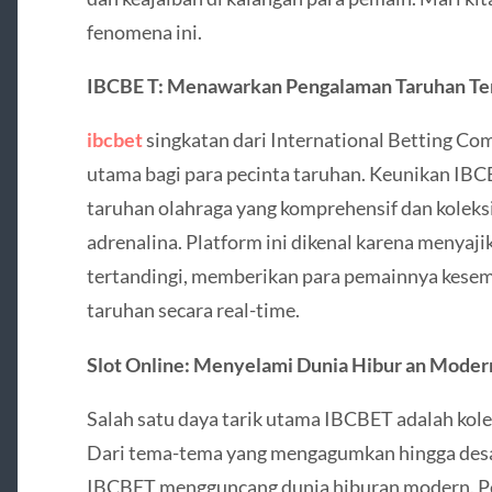
fenomena ini.
IBCBE T: Menawarkan Pengalaman Taruhan Te
ibcbet
singkatan dari International Betting Com
utama bagi para pecinta taruhan. Keunikan IBCB
taruhan olahraga yang komprehensif dan koleks
adrenalina. Platform ini dikenal karena menyaj
tertandingi, memberikan para pemainnya kese
taruhan secara real-time.
Slot Online: Menyelami Dunia Hibur an Moder
Salah satu daya tarik utama IBCBET adalah kole
Dari tema-tema yang mengagumkan hingga desai
IBCBET mengguncang dunia hiburan modern. Pe