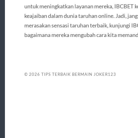
untuk meningkatkan layanan mereka, IBCBET k
keajaiban dalam dunia taruhan online. Jadi, ja
merasakan sensasi taruhan terbaik, kunjungi I
bagaimana mereka mengubah cara kita memanda
© 2026
TIPS TERBAIK BERMAIN JOKER123