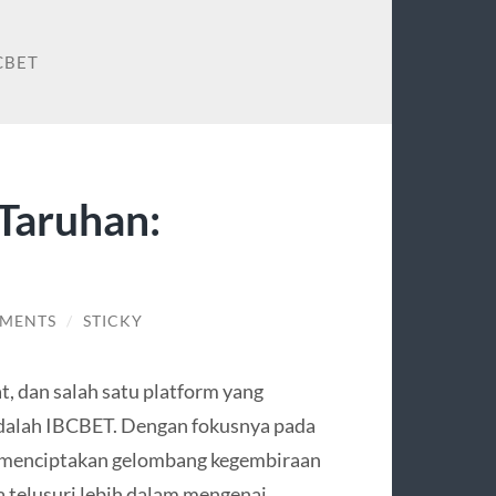
CBET
Taruhan:
MENTS
/
STICKY
, dan salah satu platform yang
dalah IBCBET. Dengan fokusnya pada
ah menciptakan gelombang kegembiraan
a telusuri lebih dalam mengenai