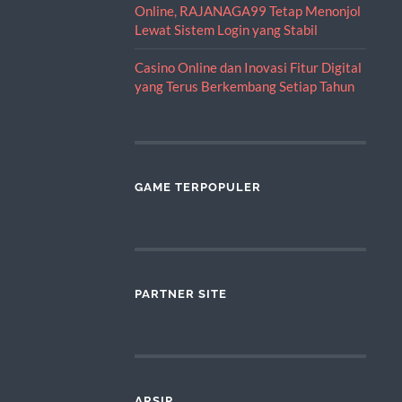
Online, RAJANAGA99 Tetap Menonjol
Lewat Sistem Login yang Stabil
Casino Online dan Inovasi Fitur Digital
yang Terus Berkembang Setiap Tahun
GAME TERPOPULER
PARTNER SITE
ARSIP