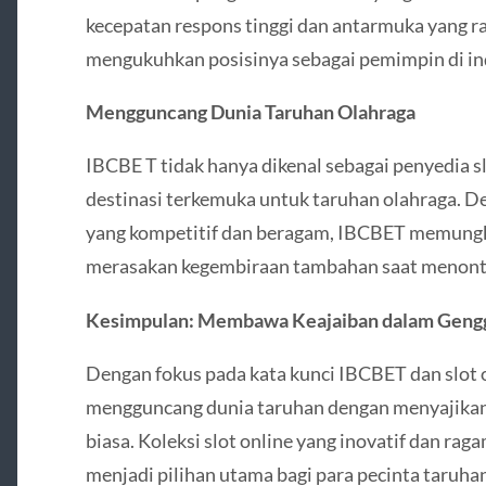
kecepatan respons tinggi dan antarmuka yang 
mengukuhkan posisinya sebagai pemimpin di ind
Mengguncang Dunia Taruhan Olahraga
IBCBE T tidak hanya dikenal sebagai penyedia slo
destinasi terkemuka untuk taruhan olahraga. 
yang kompetitif dan beragam, IBCBET memungk
merasakan kegembiraan tambahan saat menonto
Kesimpulan: Membawa Keajaiban dalam Gen
Dengan fokus pada kata kunci IBCBET dan slot on
mengguncang dunia taruhan dengan menyajikan
biasa. Koleksi slot online yang inovatif dan 
menjadi pilihan utama bagi para pecinta taruh