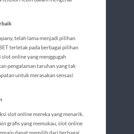
rbaik
pany, telah lama menjadi pilihan
ET terletak pada berbagai pilihan
i slot online yang menggugah
ikan pengalaman taruhan yang tak
mpatan untuk merasakan sensasi
n
ksi slot online mereka yang menarik.
n grafis yang memukau, slot online
main dapat memilih dari berbagai