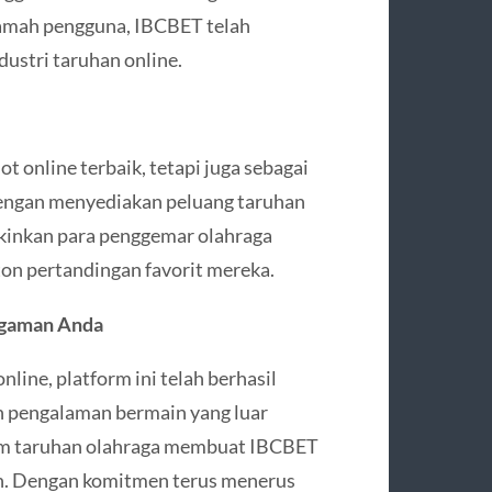
ramah pengguna, IBCBET telah
ustri taruhan online.
t online terbaik, tetapi juga sebagai
Dengan menyediakan peluang taruhan
inkan para penggemar olahraga
n pertandingan favorit mereka.
ggaman Anda
line, platform ini telah berhasil
 pengalaman bermain yang luar
ragam taruhan olahraga membuat IBCBET
an. Dengan komitmen terus menerus