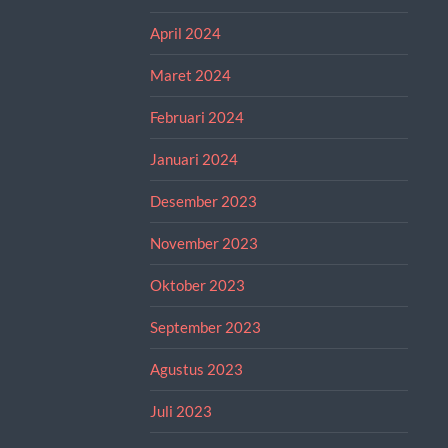
April 2024
Maret 2024
Februari 2024
Januari 2024
Desember 2023
November 2023
Oktober 2023
September 2023
Agustus 2023
Juli 2023