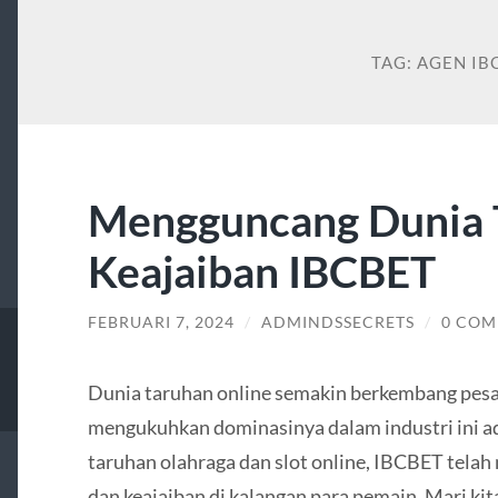
TAG:
AGEN IB
Mengguncang Dunia 
Keajaiban IBCBET
FEBRUARI 7, 2024
/
ADMINDSSECRETS
/
0 COM
Dunia taruhan online semakin berkembang pesat
mengukuhkan dominasinya dalam industri ini a
taruhan olahraga dan slot online, IBCBET tel
dan keajaiban di kalangan para pemain. Mari kit