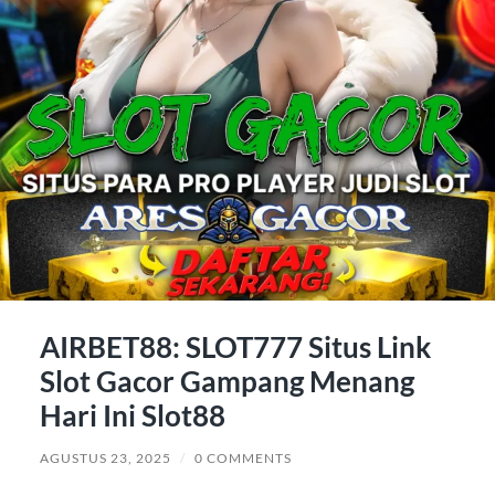
AIRBET88: SLOT777 Situs Link
Slot Gacor Gampang Menang
Hari Ini Slot88
AGUSTUS 23, 2025
/
0 COMMENTS