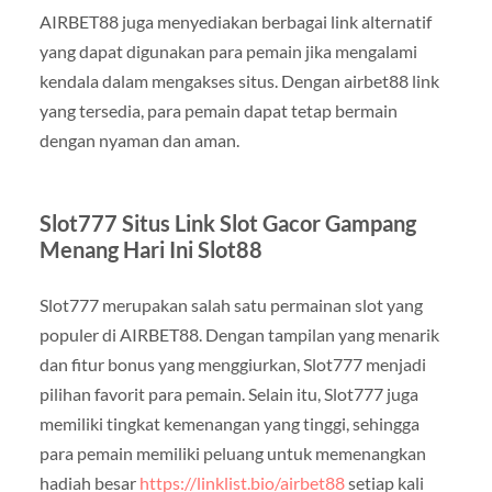
AIRBET88 juga menyediakan berbagai link alternatif
yang dapat digunakan para pemain jika mengalami
kendala dalam mengakses situs. Dengan airbet88 link
yang tersedia, para pemain dapat tetap bermain
dengan nyaman dan aman.
Slot777 Situs Link Slot Gacor Gampang
Menang Hari Ini Slot88
Slot777 merupakan salah satu permainan slot yang
populer di AIRBET88. Dengan tampilan yang menarik
dan fitur bonus yang menggiurkan, Slot777 menjadi
pilihan favorit para pemain. Selain itu, Slot777 juga
memiliki tingkat kemenangan yang tinggi, sehingga
para pemain memiliki peluang untuk memenangkan
hadiah besar
https://linklist.bio/airbet88
setiap kali