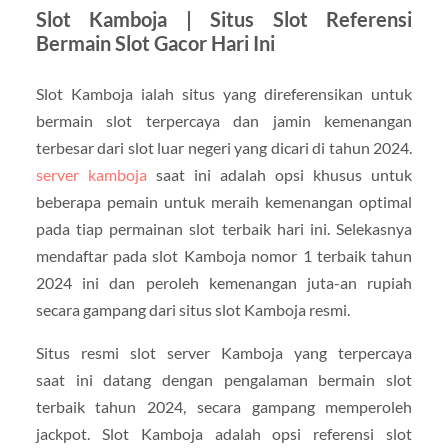
Slot Kamboja | Situs Slot Referensi
Bermain Slot Gacor Hari Ini
Slot Kamboja ialah situs yang direferensikan untuk
bermain slot terpercaya dan jamin kemenangan
terbesar dari slot luar negeri yang dicari di tahun 2024.
server kamboja
saat ini adalah opsi khusus untuk
beberapa pemain untuk meraih kemenangan optimal
pada tiap permainan slot terbaik hari ini. Selekasnya
mendaftar pada slot Kamboja nomor 1 terbaik tahun
2024 ini dan peroleh kemenangan juta-an rupiah
secara gampang dari situs slot Kamboja resmi.
Situs resmi slot server Kamboja yang terpercaya
saat ini datang dengan pengalaman bermain slot
terbaik tahun 2024, secara gampang memperoleh
jackpot. Slot Kamboja adalah opsi referensi slot