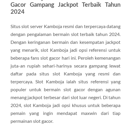
Gacor Gampang Jackpot Terbaik Tahun
2024
Situs slot server Kamboja resmi dan terpercaya datang
dengan pengalaman bermain slot terbaik tahun 2024.
Dengan keringanan bermain dan kesempatan jackpot
yang menarik, slot Kamboja jadi opsi referensi untuk
beberapa fans slot gacor hari ini. Peroleh kemenangan
juta-an rupiah sehari-harinya secara gampang lewat
daftar pada situs slot Kamboja yang resmi dan
terpercaya. Slot Kamboja ialah situs referensi yang
populer untuk bermain slot gacor dengan agunan
menang jackpot terbesar dari slot luar negeri. Di tahun
2024, slot Kamboja jadi opsi khusus untuk beberapa
pemain yang ingin mendapat maxwin dari tiap
permainan slot gacor.