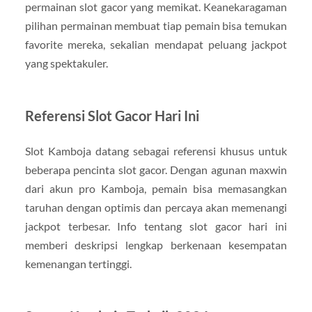
permainan slot gacor yang memikat. Keanekaragaman
pilihan permainan membuat tiap pemain bisa temukan
favorite mereka, sekalian mendapat peluang jackpot
yang spektakuler.
Referensi Slot Gacor Hari Ini
Slot Kamboja datang sebagai referensi khusus untuk
beberapa pencinta slot gacor. Dengan agunan maxwin
dari akun pro Kamboja, pemain bisa memasangkan
taruhan dengan optimis dan percaya akan memenangi
jackpot terbesar. Info tentang slot gacor hari ini
memberi deskripsi lengkap berkenaan kesempatan
kemenangan tertinggi.