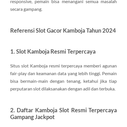
responsive, pemain bisa menangani semua masalah
secara gampang.
Referensi Slot Gacor Kamboja Tahun 2024
1. Slot Kamboja Resmi Terpercaya
Situs slot Kamboja resmi terpercaya memberi agunan
fair-play dan keamanan data yang lebih tinggi. Pemain
bisa bermain-main dengan tenang, ketahui jika tiap
perputaran slot dilaksanakan dengan adil dan terbuka.
2. Daftar Kamboja Slot Resmi Terpercaya
Gampang Jackpot