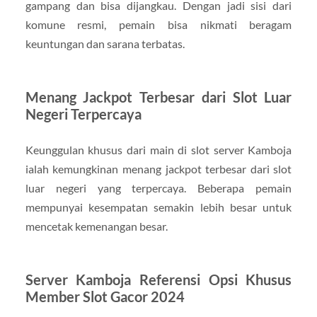
gampang dan bisa dijangkau. Dengan jadi sisi dari
komune resmi, pemain bisa nikmati beragam
keuntungan dan sarana terbatas.
Menang Jackpot Terbesar dari Slot Luar
Negeri Terpercaya
Keunggulan khusus dari main di slot server Kamboja
ialah kemungkinan menang jackpot terbesar dari slot
luar negeri yang terpercaya. Beberapa pemain
mempunyai kesempatan semakin lebih besar untuk
mencetak kemenangan besar.
Server Kamboja Referensi Opsi Khusus
Member Slot Gacor 2024