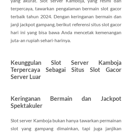
yang akurat. Slot server Kamboja, yang resmi dan
terpercaya, tawarkan pengalaman bermain slot gacor
terbaik tahun 2024. Dengan keringanan bermain dan
janji jackpot gampang, berikut referensi situs slot gacor
hari ini yang bisa bawa Anda mencetak kemenangan
juta-an rupiah sehari-harinya.
Keunggulan Slot Server Kamboja
Terpercaya Sebagai Situs Slot Gacor
Server Luar
Keringanan Bermain dan Jackpot
Spektakuler
Slot server Kamboja bukan hanya tawarkan permainan
slot yang gampang dimainkan, tapi juga janjikan