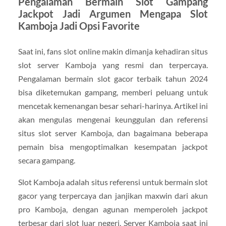
Pengalaman Bermain Slot Gampang
Jackpot Jadi Argumen Mengapa Slot
Kamboja Jadi Opsi Favorite
Saat ini, fans slot online makin dimanja kehadiran situs
slot server Kamboja yang resmi dan terpercaya.
Pengalaman bermain slot gacor terbaik tahun 2024
bisa diketemukan gampang, memberi peluang untuk
mencetak kemenangan besar sehari-harinya. Artikel ini
akan mengulas mengenai keunggulan dan referensi
situs slot server Kamboja, dan bagaimana beberapa
pemain bisa mengoptimalkan kesempatan jackpot
secara gampang.
Slot Kamboja adalah situs referensi untuk bermain slot
gacor yang terpercaya dan janjikan maxwin dari akun
pro Kamboja, dengan agunan memperoleh jackpot
terbesar dari slot luar negeri. Server Kamboja saat ini