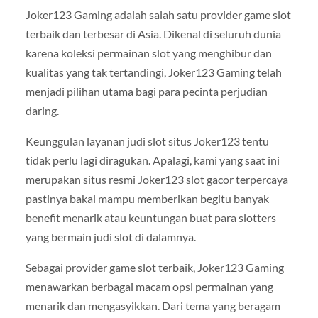
Joker123 Gaming adalah salah satu provider game slot
terbaik dan terbesar di Asia. Dikenal di seluruh dunia
karena koleksi permainan slot yang menghibur dan
kualitas yang tak tertandingi, Joker123 Gaming telah
menjadi pilihan utama bagi para pecinta perjudian
daring.
Keunggulan layanan judi slot situs Joker123 tentu
tidak perlu lagi diragukan. Apalagi, kami yang saat ini
merupakan situs resmi Joker123 slot gacor terpercaya
pastinya bakal mampu memberikan begitu banyak
benefit menarik atau keuntungan buat para slotters
yang bermain judi slot di dalamnya.
Sebagai provider game slot terbaik, Joker123 Gaming
menawarkan berbagai macam opsi permainan yang
menarik dan mengasyikkan. Dari tema yang beragam