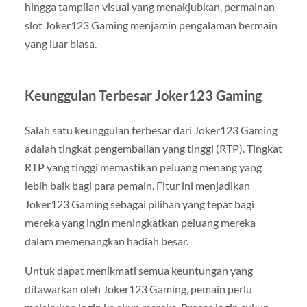
hingga tampilan visual yang menakjubkan, permainan
slot Joker123 Gaming menjamin pengalaman bermain
yang luar biasa.
Keunggulan Terbesar Joker123 Gaming
Salah satu keunggulan terbesar dari Joker123 Gaming
adalah tingkat pengembalian yang tinggi (RTP). Tingkat
RTP yang tinggi memastikan peluang menang yang
lebih baik bagi para pemain. Fitur ini menjadikan
Joker123 Gaming sebagai pilihan yang tepat bagi
mereka yang ingin meningkatkan peluang mereka
dalam memenangkan hadiah besar.
Untuk dapat menikmati semua keuntungan yang
ditawarkan oleh Joker123 Gaming, pemain perlu