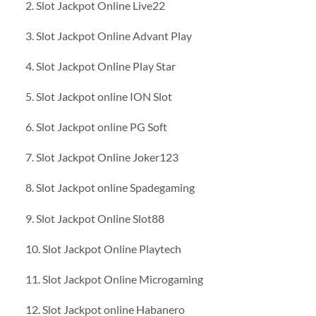
2. Slot Jackpot Online Live22
3. Slot Jackpot Online Advant Play
4. Slot Jackpot Online Play Star
5. Slot Jackpot online ION Slot
6. Slot Jackpot online PG Soft
7. Slot Jackpot Online Joker123
8. Slot Jackpot online Spadegaming
9. Slot Jackpot Online Slot88
10. Slot Jackpot Online Playtech
11. Slot Jackpot Online Microgaming
12. Slot Jackpot online Habanero