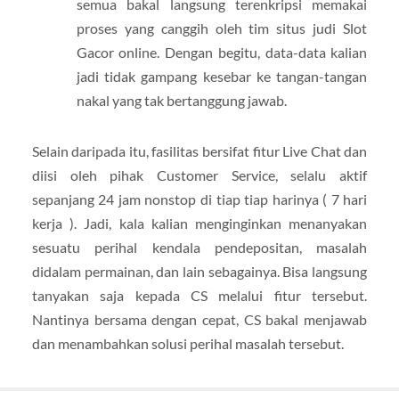
semua bakal langsung terenkripsi memakai
proses yang canggih oleh tim situs judi Slot
Gacor online. Dengan begitu, data-data kalian
jadi tidak gampang kesebar ke tangan-tangan
nakal yang tak bertanggung jawab.
Selain daripada itu, fasilitas bersifat fitur Live Chat dan
diisi oleh pihak Customer Service, selalu aktif
sepanjang 24 jam nonstop di tiap tiap harinya ( 7 hari
kerja ). Jadi, kala kalian menginginkan menanyakan
sesuatu perihal kendala pendepositan, masalah
didalam permainan, dan lain sebagainya. Bisa langsung
tanyakan saja kepada CS melalui fitur tersebut.
Nantinya bersama dengan cepat, CS bakal menjawab
dan menambahkan solusi perihal masalah tersebut.