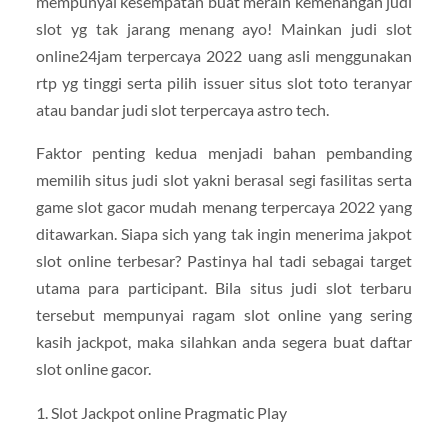
mempunyai kesempatan buat meraih kemenangan judi
slot yg tak jarang menang ayo! Mainkan judi slot
online24jam terpercaya 2022 uang asli menggunakan
rtp yg tinggi serta pilih issuer situs slot toto teranyar
atau bandar judi slot terpercaya astro tech.
Faktor penting kedua menjadi bahan pembanding
memilih situs judi slot yakni berasal segi fasilitas serta
game slot gacor mudah menang terpercaya 2022 yang
ditawarkan. Siapa sich yang tak ingin menerima jakpot
slot online terbesar? Pastinya hal tadi sebagai target
utama para participant. Bila situs judi slot terbaru
tersebut mempunyai ragam slot online yang sering
kasih jackpot, maka silahkan anda segera buat daftar
slot online gacor.
1. Slot Jackpot online Pragmatic Play