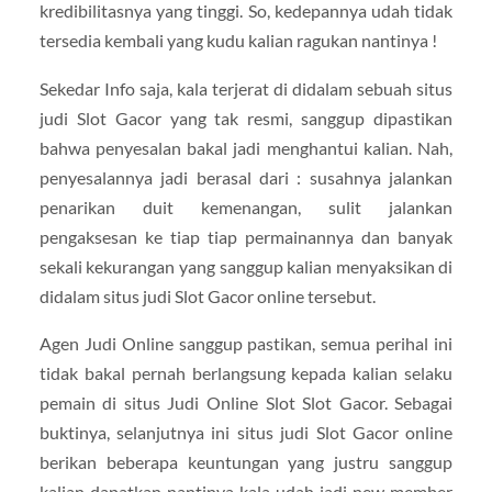
kredibilitasnya yang tinggi. So, kedepannya udah tidak
tersedia kembali yang kudu kalian ragukan nantinya !
Sekedar Info saja, kala terjerat di didalam sebuah situs
judi Slot Gacor yang tak resmi, sanggup dipastikan
bahwa penyesalan bakal jadi menghantui kalian. Nah,
penyesalannya jadi berasal dari : susahnya jalankan
penarikan duit kemenangan, sulit jalankan
pengaksesan ke tiap tiap permainannya dan banyak
sekali kekurangan yang sanggup kalian menyaksikan di
didalam situs judi Slot Gacor online tersebut.
Agen Judi Online sanggup pastikan, semua perihal ini
tidak bakal pernah berlangsung kepada kalian selaku
pemain di situs Judi Online Slot Slot Gacor. Sebagai
buktinya, selanjutnya ini situs judi Slot Gacor online
berikan beberapa keuntungan yang justru sanggup
kalian dapatkan nantinya kala udah jadi new member