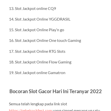
13. Slot Jackpot online CQ9
14. Slot Jackpot Online YGGDRASIL
15. Slot Jackpot Online Play’n go
16. Slot Jackpot Online One touch Gaming
17. Slot Jackpot Online RTG Slots
18. Slot Jackpot Online Flow Gaming
19. Slot Jackpot online Gamatron
Bocoran Slot Gacor Hari Ini Teranyar 2022
Semua telah lengkap pada link slot
https://rebelrockfest.com
yang simpel menang yg satu