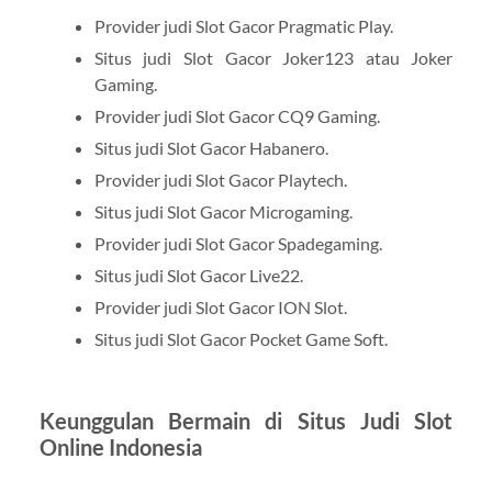
Provider judi Slot Gacor Pragmatic Play.
Situs judi Slot Gacor Joker123 atau Joker
Gaming.
Provider judi Slot Gacor CQ9 Gaming.
Situs judi Slot Gacor Habanero.
Provider judi Slot Gacor Playtech.
Situs judi Slot Gacor Microgaming.
Provider judi Slot Gacor Spadegaming.
Situs judi Slot Gacor Live22.
Provider judi Slot Gacor ION Slot.
Situs judi Slot Gacor Pocket Game Soft.
Keunggulan Bermain di Situs Judi Slot
Online Indonesia