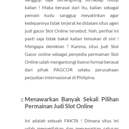
kalian ! Maka berasal dari itu, kalian sebagai
pemain kudu sanggup meyakinkan agar
kedepannya tidak terjerat ke didalam situs agen
judi gacor Slot Online tersebut. Nah, perihal ini
pasti saja tidak bakal kalian temukan di sini !
Mengapa demikian ? Karena, situs judi Slot
Gacor online sebagai penyedia permainan Slot
Online udah mengantongi lisensi formal berasal
dari pihak PAGCOR selaku perusahaan
perjudian Internasional di Philipina.
Menawarkan Banyak Sekali Pilihan
Permainan Judi Slot Online
Ini adalah sebuah FAKTA ! Dimana situs ini
udah menyediakan dan menawarkan ratusan