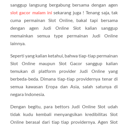
sanggup langsung bergabung bersama dengan agen
slot gacor malam ini
sekarang juga ! Tenang saja, tak
cuma permainan Slot Online, bakal tapi bersama
dengan agen Judi Online Slot kalian sanggup
memainkan semua type permainan Judi Online
lainnya.
Seperti yang kalian ketahui, bahwa tiap-tiap permainan
Slot Online maupun Slot Gacor sanggup kalian
temukan di platform provider Judi Online yang
berbeda-beda. Dimana tiap-tiap providernya tenar di
semua kawasan Eropa dan Asia, salah satunya di
negara Indonesia.
Dengan begitu, para bettors Judi Online Slot udah
tidak kudu kembali menyangsikan kredibilitas Slot
Online berasal dari tiap tiap providernya. Agen Slot