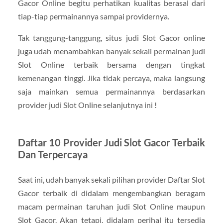
Gacor Online begitu perhatikan kualitas berasal dari
tiap-tiap permainannya sampai providernya.
Tak tanggung-tanggung, situs judi Slot Gacor online
juga udah menambahkan banyak sekali permainan judi
Slot Online terbaik bersama dengan tingkat
kemenangan tinggi. Jika tidak percaya, maka langsung
saja mainkan semua permainannya berdasarkan
provider judi Slot Online selanjutnya ini !
Daftar 10 Provider Judi Slot Gacor Terbaik
Dan Terpercaya
Saat ini, udah banyak sekali pilihan provider Daftar Slot
Gacor terbaik di didalam mengembangkan beragam
macam permainan taruhan judi Slot Online maupun
Slot Gacor. Akan tetapi, didalam perihal itu tersedia