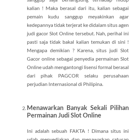
kalian ! Maka berasal dari itu, kalian sebagai
pemain kudu sanggup meyakinkan agar
kedepannya tidak terjerat ke didalam situs agen
judi gacor Slot Online tersebut. Nah, perihal ini
pasti saja tidak bakal kalian temukan di sini !
Mengapa demikian ? Karena, situs judi Slot
Gacor online sebagai penyedia permainan Slot
Online udah mengantongi lisensi formal berasal
dari pihak PAGCOR selaku perusahaan
perjudian Internasional di Philipina.
Menawarkan Banyak Sekali Pilihan
Permainan Judi Slot Online
Ini adalah sebuah FAKTA ! Dimana situs ini
udah menyediakan dan menawarkan ratusan