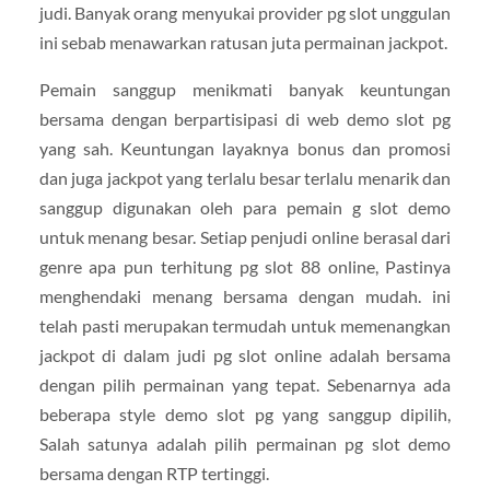
judi. Banyak orang menyukai provider pg slot unggulan
ini sebab menawarkan ratusan juta permainan jackpot.
Pemain sanggup menikmati banyak keuntungan
bersama dengan berpartisipasi di web demo slot pg
yang sah. Keuntungan layaknya bonus dan promosi
dan juga jackpot yang terlalu besar terlalu menarik dan
sanggup digunakan oleh para pemain g slot demo
untuk menang besar. Setiap penjudi online berasal dari
genre apa pun terhitung pg slot 88 online, Pastinya
menghendaki menang bersama dengan mudah. ini
telah pasti merupakan termudah untuk memenangkan
jackpot di dalam judi pg slot online adalah bersama
dengan pilih permainan yang tepat. Sebenarnya ada
beberapa style demo slot pg yang sanggup dipilih,
Salah satunya adalah pilih permainan pg slot demo
bersama dengan RTP tertinggi.