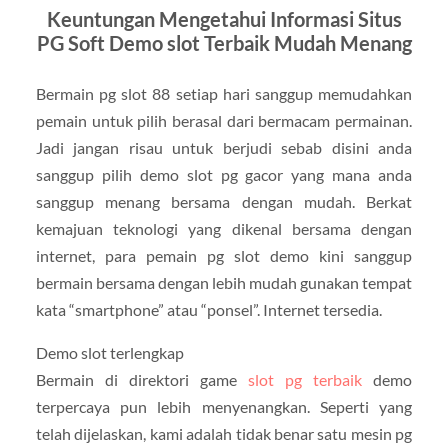
Keuntungan Mengetahui Informasi Situs
PG Soft Demo slot Terbaik Mudah Menang
Bermain pg slot 88 setiap hari sanggup memudahkan
pemain untuk pilih berasal dari bermacam permainan.
Jadi jangan risau untuk berjudi sebab disini anda
sanggup pilih demo slot pg gacor yang mana anda
sanggup menang bersama dengan mudah. Berkat
kemajuan teknologi yang dikenal bersama dengan
internet, para pemain pg slot demo kini sanggup
bermain bersama dengan lebih mudah gunakan tempat
kata “smartphone” atau “ponsel”. Internet tersedia.
Demo slot terlengkap
Bermain di direktori game
slot pg terbaik
demo
terpercaya pun lebih menyenangkan. Seperti yang
telah dijelaskan, kami adalah tidak benar satu mesin pg