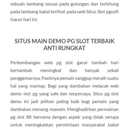
sebuah lambang sesuai pada gulungan dan terhitung
pada lambang bakal terlihat pada web Situs Slot pgsoft
Gacor hari ini.
SITUS MAIN DEMO PG SLOT TERBAIK
ANTI RUNGKAT
Perkembangan web pg slot gacor tambah hari
bertambah meningkat dan banyak sekali
penggemarnya. Pastinya pemain sanggup meraih suatu
hal yang mantap. Bagi yang dambakan melacak web
demo slot pg yang safe dan terpercaya. Situs pg slot
demo ini jadi pilihan paling baik bagi pemain yang
dambakan menang maxwin. Menghadirkan permainan
pg slot 88 bersama dengan aspek yang tidak serupa
untuk meningkatkan permintaan masyarakat bakal