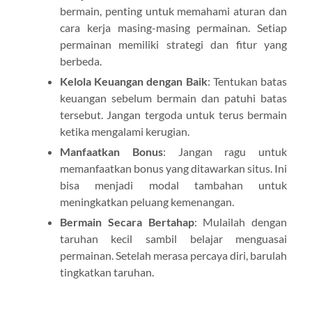
bermain, penting untuk memahami aturan dan
cara kerja masing-masing permainan. Setiap
permainan memiliki strategi dan fitur yang
berbeda.
Kelola Keuangan dengan Baik
: Tentukan batas
keuangan sebelum bermain dan patuhi batas
tersebut. Jangan tergoda untuk terus bermain
ketika mengalami kerugian.
Manfaatkan Bonus
: Jangan ragu untuk
memanfaatkan bonus yang ditawarkan situs. Ini
bisa menjadi modal tambahan untuk
meningkatkan peluang kemenangan.
Bermain Secara Bertahap
: Mulailah dengan
taruhan kecil sambil belajar menguasai
permainan. Setelah merasa percaya diri, barulah
tingkatkan taruhan.