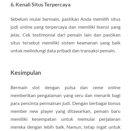
6. Kenali Situs Terpercaya
Sebelum mulai bermain, pastikan Anda memilih situs
judi online yang terpercaya dan memiliki lisensi yang
jelas. Cek testimonial dari pemain lain dan pastikan
situs tersebut memiliki sistem keamanan yang baik
untuk melindungi data pribadi dan transaksi pemain.
Kesimpulan
Bermain slot dengan pulsa dan ceme online
memberikan pengalaman yang seru dan menarik bagi
para pencinta permainan judi. Dengan berbagai bonus
member new player yang ditawarkan, pemain baru
memiliki kesempatan untuk memulai perjalanan
mereka dengan lebih baik. Namun, tetap ingat untuk