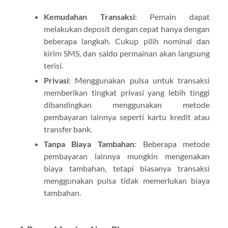
Kemudahan Transaksi
: Pemain dapat
melakukan deposit dengan cepat hanya dengan
beberapa langkah. Cukup pilih nominal dan
kirim SMS, dan saldo permainan akan langsung
terisi.
Privasi
: Menggunakan pulsa untuk transaksi
memberikan tingkat privasi yang lebih tinggi
dibandingkan menggunakan metode
pembayaran lainnya seperti kartu kredit atau
transfer bank.
Tanpa Biaya Tambahan
: Beberapa metode
pembayaran lainnya mungkin mengenakan
biaya tambahan, tetapi biasanya transaksi
menggunakan pulsa tidak memerlukan biaya
tambahan.