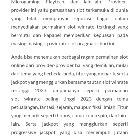
Microgaming, Playtech, dan lain-lain. Provider-
provider ini yaitu perusahaan slot terkemuka di dunia
yang telah mempunyai reputasi bagus dalam
menyediakan permainan slot winrate tertinggi yang
bermutu dan kapabel memberikan kepuasan pada
masing masing rtp winrate slot pragmatic hari ini.
Anda bisa menemukan berbagai ragam permainan slot
online dari provider-provider hal yang demikian, mulai
dari tema yang berbeda-beda, fitur yang menarik, serta
jackpot yang menggiurkan bersama tautan slot winrate
tertinggi 2023. umpamanya seperti permainan
slot winrate paling tinggi 2023 dengan tema
petualangan, fantasi, sejarah, maupun fiksi ilmiah. Fitur
yang menarik seperti bonus, cuma-cuma spin, dan lain-
lain. Serta jackpot yang menggiurkan seperti
progressive jackpot yang bisa menempuh jutaan