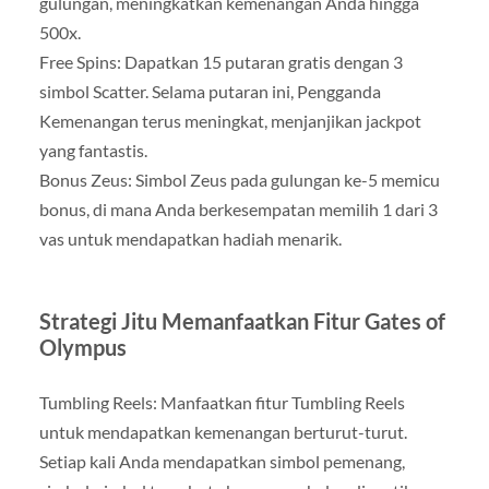
gulungan, meningkatkan kemenangan Anda hingga
500x.
Free Spins: Dapatkan 15 putaran gratis dengan 3
simbol Scatter. Selama putaran ini, Pengganda
Kemenangan terus meningkat, menjanjikan jackpot
yang fantastis.
Bonus Zeus: Simbol Zeus pada gulungan ke-5 memicu
bonus, di mana Anda berkesempatan memilih 1 dari 3
vas untuk mendapatkan hadiah menarik.
Strategi Jitu Memanfaatkan Fitur Gates of
Olympus
Tumbling Reels: Manfaatkan fitur Tumbling Reels
untuk mendapatkan kemenangan berturut-turut.
Setiap kali Anda mendapatkan simbol pemenang,