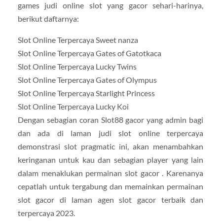
games judi online slot yang gacor sehari-harinya,
berikut daftarnya:
Slot Online Terpercaya Sweet nanza
Slot Online Terpercaya Gates of Gatotkaca
Slot Online Terpercaya Lucky Twins
Slot Online Terpercaya Gates of Olympus
Slot Online Terpercaya Starlight Princess
Slot Online Terpercaya Lucky Koi
Dengan sebagian coran Slot88 gacor yang admin bagi
dan ada di laman judi slot online terpercaya
demonstrasi slot pragmatic ini, akan menambahkan
keringanan untuk kau dan sebagian player yang lain
dalam menaklukan permainan slot gacor . Karenanya
cepatlah untuk tergabung dan memainkan permainan
slot gacor di laman agen slot gacor terbaik dan
terpercaya 2023.