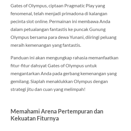
Gates of Olympus, ciptaan Pragmatic Play yang
fenomenal, telah menjadi primadona di kalangan
pecinta slot online. Permainan ini membawa Anda
dalam petualangan fantastis ke puncak Gunung
Olympus bersama para dewa Yunani, diiringi peluang
meraih kemenangan yang fantastis.
Panduan ini akan mengungkap rahasia memanfaatkan
fitur-fitur dahsyat Gates of Olympus untuk
mengantarkan Anda pada gerbang kemenangan yang
gemilang. Siaplah menaklukkan Olympus dengan
strategi jitu dan cuan yang melimpah!
Memahami Arena Pertempuran dan
Kekuatan Fiturnya