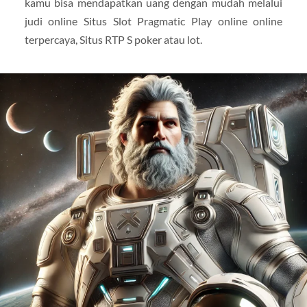
kamu bisa mendapatkan uang dengan mudah melalui
judi online Situs Slot Pragmatic Play online online
terpercaya, Situs RTP S poker atau lot.