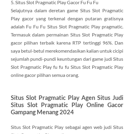
5. Situs Slot Pragmatic Play Gacor Fu Fu Fu
Selajutnya dalam deretan game Situs Slot Pragmatic
Play gacor yang terkenal dengan putaran gratisnya
adalah Fu Fu Fu Situs Slot Pragmatic Play pragmatic.
Termasuk dalam permainan Situs Slot Pragmatic Play
gacor pilihan terbaik karena RTP tertinggi 96%. Dan
saya betul-betul merekomendasikan kalian untuk cicipi
sejumlah pundi-pundi keuntungan dari game judi Situs
Slot Pragmatic Play fu fu fu Situs Slot Pragmatic Play
online gacor pilihan semua orang.
Situs Slot Pragmatic Play Agen Situs Judi
Situs Slot Pragmatic Play Online Gacor
Gampang Menang 2024
Situs Slot Pragmatic Play sebagai agen web judi Situs