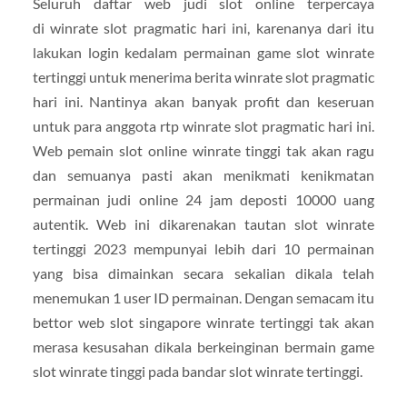
Seluruh daftar web judi slot online terpercaya
di winrate slot pragmatic hari ini, karenanya dari itu
lakukan login kedalam permainan game slot winrate
tertinggi untuk menerima berita winrate slot pragmatic
hari ini. Nantinya akan banyak profit dan keseruan
untuk para anggota rtp winrate slot pragmatic hari ini.
Web pemain slot online winrate tinggi tak akan ragu
dan semuanya pasti akan menikmati kenikmatan
permainan judi online 24 jam deposti 10000 uang
autentik. Web ini dikarenakan tautan slot winrate
tertinggi 2023 mempunyai lebih dari 10 permainan
yang bisa dimainkan secara sekalian dikala telah
menemukan 1 user ID permainan. Dengan semacam itu
bettor web slot singapore winrate tertinggi tak akan
merasa kesusahan dikala berkeinginan bermain game
slot winrate tinggi pada bandar slot winrate tertinggi.