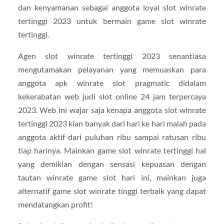
dan kenyamanan sebagai anggota loyal slot winrate
tertinggi 2023 untuk bermain game slot winrate
tertinggi.
Agen slot winrate tertinggi 2023 senantiasa
mengutamakan pelayanan yang memuaskan para
anggota apk winrate slot pragmatic didalam
kekerabatan web judi slot online 24 jam terpercaya
2023. Web ini wajar saja kenapa anggota slot winrate
tertinggi 2023 kian banyak dari hari ke hari malah pada
anggota aktif dari puluhan ribu sampai ratusan ribu
tiap harinya. Mainkan game slot winrate tertinggi hal
yang demikian dengan sensasi kepuasan dengan
tautan winrate game slot hari ini, mainkan juga
alternatif game slot winrate tinggi terbaik yang dapat
mendatangkan profit!