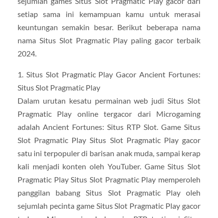
sejumlah games Situs Slot Pragmatic Play gacor dari
setiap sama ini kemampuan kamu untuk merasai
keuntungan semakin besar. Berikut beberapa nama
nama Situs Slot Pragmatic Play paling gacor terbaik
2024.
1. Situs Slot Pragmatic Play Gacor Ancient Fortunes:
Situs Slot Pragmatic Play
Dalam urutan kesatu permainan web judi Situs Slot
Pragmatic Play online tergacor dari Microgaming
adalah Ancient Fortunes: Situs RTP Slot. Game Situs
Slot Pragmatic Play Situs Slot Pragmatic Play gacor
satu ini terpopuler di barisan anak muda, sampai kerap
kali menjadi konten oleh YouTuber. Game Situs Slot
Pragmatic Play Situs Slot Pragmatic Play memperoleh
panggilan babang Situs Slot Pragmatic Play oleh
sejumlah pecinta game Situs Slot Pragmatic Play gacor