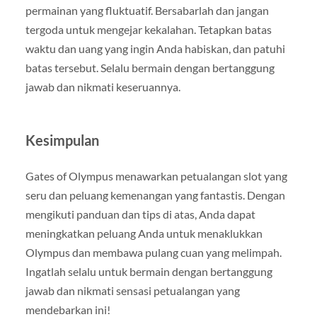
permainan yang fluktuatif. Bersabarlah dan jangan
tergoda untuk mengejar kekalahan. Tetapkan batas
waktu dan uang yang ingin Anda habiskan, dan patuhi
batas tersebut. Selalu bermain dengan bertanggung
jawab dan nikmati keseruannya.
Kesimpulan
Gates of Olympus menawarkan petualangan slot yang
seru dan peluang kemenangan yang fantastis. Dengan
mengikuti panduan dan tips di atas, Anda dapat
meningkatkan peluang Anda untuk menaklukkan
Olympus dan membawa pulang cuan yang melimpah.
Ingatlah selalu untuk bermain dengan bertanggung
jawab dan nikmati sensasi petualangan yang
mendebarkan ini!