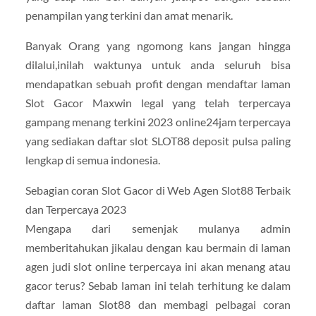
penampilan yang terkini dan amat menarik.
Banyak Orang yang ngomong kans jangan hingga
dilalui,inilah waktunya untuk anda seluruh bisa
mendapatkan sebuah profit dengan mendaftar laman
Slot Gacor Maxwin legal yang telah terpercaya
gampang menang terkini 2023 online24jam terpercaya
yang sediakan daftar slot SLOT88 deposit pulsa paling
lengkap di semua indonesia.
Sebagian coran Slot Gacor di Web Agen Slot88 Terbaik
dan Terpercaya 2023
Mengapa dari semenjak mulanya admin
memberitahukan jikalau dengan kau bermain di laman
agen judi slot online terpercaya ini akan menang atau
gacor terus? Sebab laman ini telah terhitung ke dalam
daftar laman Slot88 dan membagi pelbagai coran