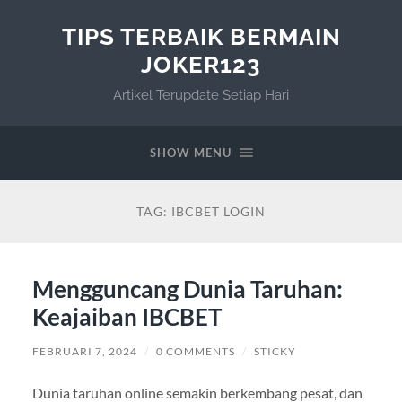
TIPS TERBAIK BERMAIN
JOKER123
Artikel Terupdate Setiap Hari
SHOW MENU
TAG:
IBCBET LOGIN
Mengguncang Dunia Taruhan:
Keajaiban IBCBET
FEBRUARI 7, 2024
/
0 COMMENTS
/
STICKY
Dunia taruhan online semakin berkembang pesat, dan