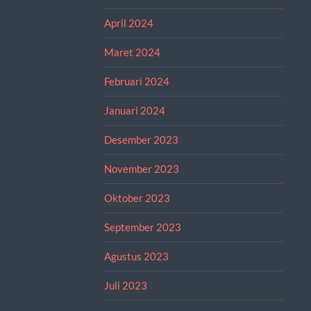
April 2024
Maret 2024
Februari 2024
Januari 2024
Desember 2023
November 2023
Oktober 2023
September 2023
Agustus 2023
Juli 2023