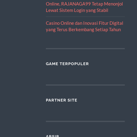
Online, RAJANAGA99 Tetap Menonjol
Lewat Sistem Login yang Stabil
Casino Online dan Inovasi Fitur Digital
yang Terus Berkembang Setiap Tahun
GAME TERPOPULER
PARTNER SITE
ARSIP