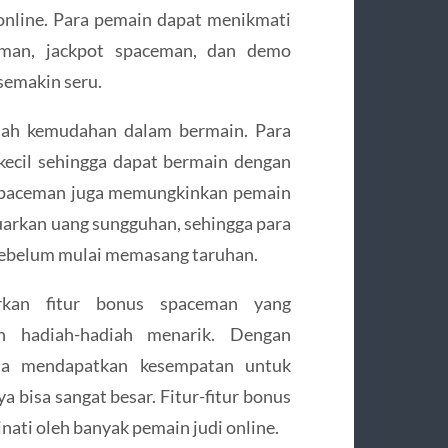
nline. Para pemain dapat menikmati
ceman, jackpot spaceman, dan demo
emakin seru.
alah kemudahan dalam bermain. Para
ecil sehingga dapat bermain dengan
o spaceman juga memungkinkan pemain
arkan uang sungguhan, sehingga para
sebelum mulai memasang taruhan.
rkan fitur bonus spaceman yang
 hadiah-hadiah menarik. Dengan
a mendapatkan kesempatan untuk
bisa sangat besar. Fitur-fitur bonus
ati oleh banyak pemain judi online.