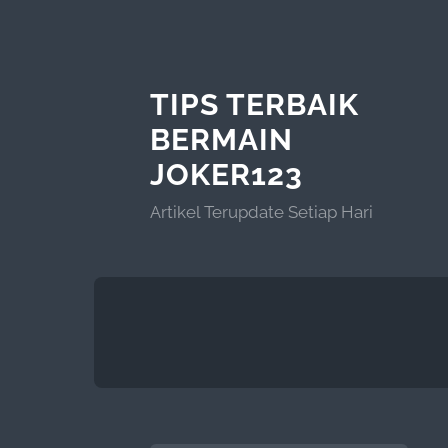
TIPS TERBAIK
BERMAIN
JOKER123
Artikel Terupdate Setiap Hari