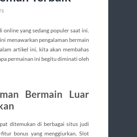
TS
 online yang sedang populer saat ini.
 ini menawarkan pengalaman bermain
lam artikel ini, kita akan membahas
pa permainan ini begitu diminati oleh
aman Bermain Luar
kan
at ditemukan di berbagai situs judi
-fitur bonus yang menggiurkan, Slot