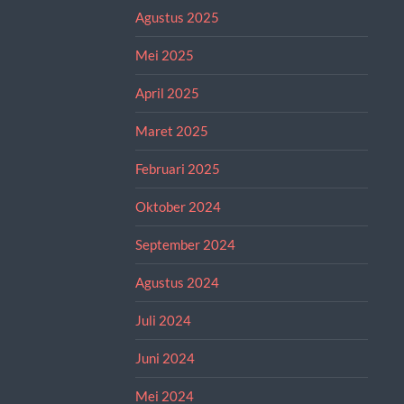
Agustus 2025
Mei 2025
April 2025
Maret 2025
Februari 2025
Oktober 2024
September 2024
Agustus 2024
Juli 2024
Juni 2024
Mei 2024