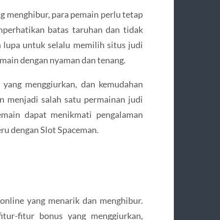
 menghibur, para pemain perlu tetap
mperhatikan batas taruhan dan tidak
 lupa untuk selalu memilih situs judi
ermain dengan nyaman dan tenang.
us yang menggiurkan, dan kemudahan
n menjadi salah satu permainan judi
 pemain dapat menikmati pengalaman
eru dengan Slot Spaceman.
online yang menarik dan menghibur.
tur-fitur bonus yang menggiurkan,