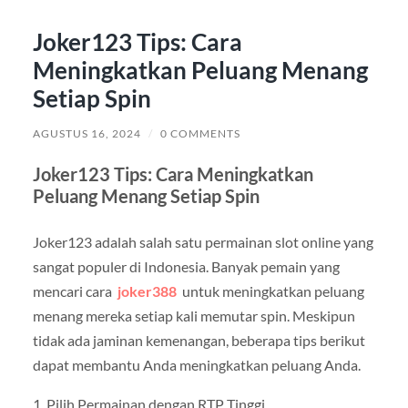
Joker123 Tips: Cara
Meningkatkan Peluang Menang
Setiap Spin
AGUSTUS 16, 2024
/
0 COMMENTS
Joker123 Tips: Cara Meningkatkan
Peluang Menang Setiap Spin
Joker123 adalah salah satu permainan slot online yang
sangat populer di Indonesia. Banyak pemain yang
mencari cara
joker388
untuk meningkatkan peluang
menang mereka setiap kali memutar spin. Meskipun
tidak ada jaminan kemenangan, beberapa tips berikut
dapat membantu Anda meningkatkan peluang Anda.
1. Pilih Permainan dengan RTP Tinggi