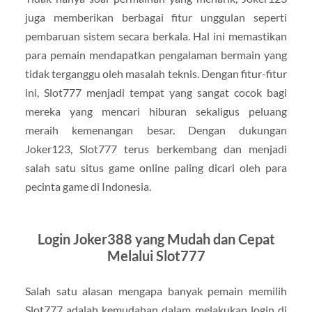
juga memberikan berbagai fitur unggulan seperti
pembaruan sistem secara berkala. Hal ini memastikan
para pemain mendapatkan pengalaman bermain yang
tidak terganggu oleh masalah teknis. Dengan fitur-fitur
ini, Slot777 menjadi tempat yang sangat cocok bagi
mereka yang mencari hiburan sekaligus peluang
meraih kemenangan besar. Dengan dukungan
Joker123, Slot777 terus berkembang dan menjadi
salah satu situs game online paling dicari oleh para
pecinta game di Indonesia.
Login Joker388 yang Mudah dan Cepat
Melalui Slot777
Salah satu alasan mengapa banyak pemain memilih
Slot777 adalah kemudahan dalam melakukan login di