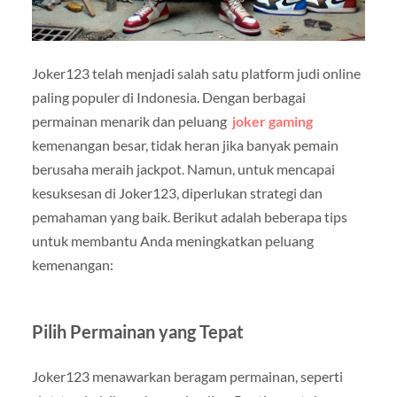
Joker123 telah menjadi salah satu platform judi online
paling populer di Indonesia. Dengan berbagai
permainan menarik dan peluang
joker gaming
kemenangan besar, tidak heran jika banyak pemain
berusaha meraih jackpot. Namun, untuk mencapai
kesuksesan di Joker123, diperlukan strategi dan
pemahaman yang baik. Berikut adalah beberapa tips
untuk membantu Anda meningkatkan peluang
kemenangan:
Pilih Permainan yang Tepat
Joker123 menawarkan beragam permainan, seperti