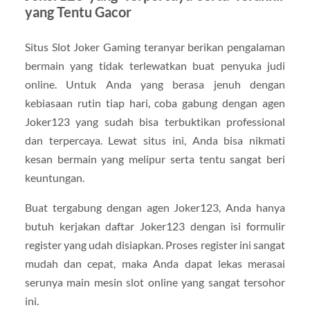
yang Tentu Gacor
Situs Slot Joker Gaming teranyar berikan pengalaman
bermain yang tidak terlewatkan buat penyuka judi
online. Untuk Anda yang berasa jenuh dengan
kebiasaan rutin tiap hari, coba gabung dengan agen
Joker123 yang sudah bisa terbuktikan professional
dan terpercaya. Lewat situs ini, Anda bisa nikmati
kesan bermain yang melipur serta tentu sangat beri
keuntungan.
Buat tergabung dengan agen Joker123, Anda hanya
butuh kerjakan daftar Joker123 dengan isi formulir
register yang udah disiapkan. Proses register ini sangat
mudah dan cepat, maka Anda dapat lekas merasai
serunya main mesin slot online yang sangat tersohor
ini.