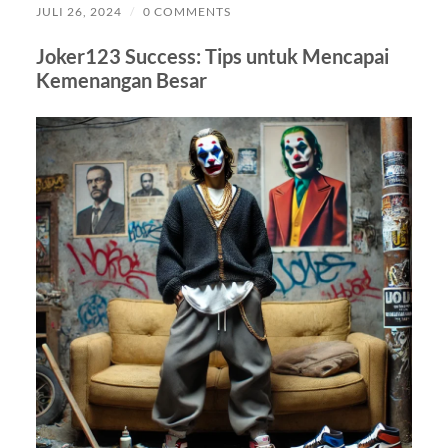
JULI 26, 2024
/
0 COMMENTS
Joker123 Success: Tips untuk Mencapai
Kemenangan Besar