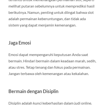
melihat putaran sebelumnya untuk memprediksi hasil
berikutnya. Namun, penting untuk diingat bahwa slot
adalah permainan keberuntungan, dan tidak ada
sistem yang dapat menjamin kemenangan.
Jaga Emosi
Emosi dapat mempengaruhi keputusan Anda saat
bermain. Hindari bermain dalam keadaan marah, sedih,
atau stres. Tetap tenang dan fokus pada permainan.
Jangan terbawa oleh kemenangan atau kekalahan.
Bermain dengan Disiplin
Disiplin adalah kunci keberhasilan dalam judi online.