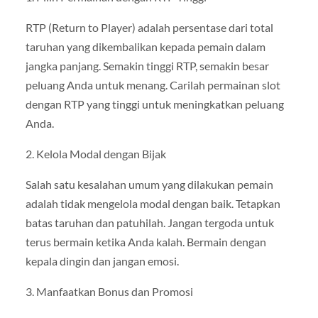
RTP (Return to Player) adalah persentase dari total
taruhan yang dikembalikan kepada pemain dalam
jangka panjang. Semakin tinggi RTP, semakin besar
peluang Anda untuk menang. Carilah permainan slot
dengan RTP yang tinggi untuk meningkatkan peluang
Anda.
2. Kelola Modal dengan Bijak
Salah satu kesalahan umum yang dilakukan pemain
adalah tidak mengelola modal dengan baik. Tetapkan
batas taruhan dan patuhilah. Jangan tergoda untuk
terus bermain ketika Anda kalah. Bermain dengan
kepala dingin dan jangan emosi.
3. Manfaatkan Bonus dan Promosi