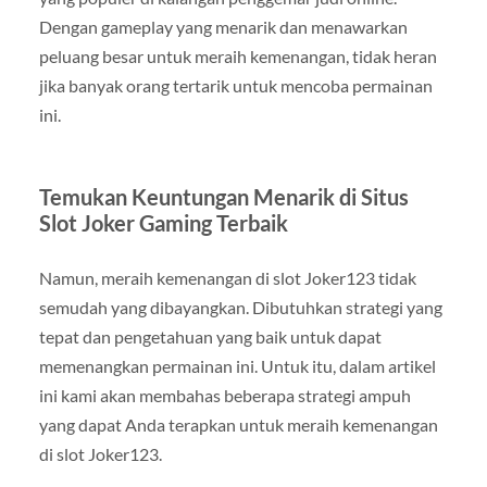
Dengan gameplay yang menarik dan menawarkan
peluang besar untuk meraih kemenangan, tidak heran
jika banyak orang tertarik untuk mencoba permainan
ini.
Temukan Keuntungan Menarik di Situs
Slot Joker Gaming Terbaik
Namun, meraih kemenangan di slot Joker123 tidak
semudah yang dibayangkan. Dibutuhkan strategi yang
tepat dan pengetahuan yang baik untuk dapat
memenangkan permainan ini. Untuk itu, dalam artikel
ini kami akan membahas beberapa strategi ampuh
yang dapat Anda terapkan untuk meraih kemenangan
di slot Joker123.