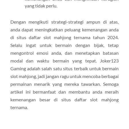
yang tidak perlu.
Dengan mengikuti strategi-strategi ampun di atas,
anda dapat meningkatkan peluang kemenangan anda
di situs daftar slot mahjong ternama tahun 2024.
Selalu ingat untuk bermain dengan bijak, tetap
mengontrol emosi anda, dan menetapkan batasan
modal dan waktu bermain yang tepat. Joker123
Gaming adalah salah satu situs terbaik untuk bermain
slot mahjong, jadi jangan ragu untuk mencoba berbagai
permainan menarik yang mereka tawarkan. Semoga
artikel ini bermanfaat dan membantu anda meraih
kemenangan besar di situs daftar slot mahjong
ternama.