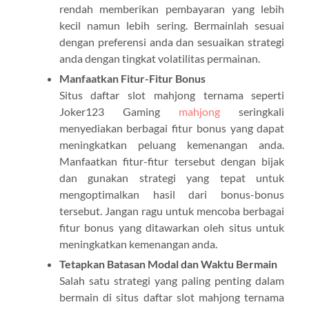
rendah memberikan pembayaran yang lebih
kecil namun lebih sering. Bermainlah sesuai
dengan preferensi anda dan sesuaikan strategi
anda dengan tingkat volatilitas permainan.
Manfaatkan Fitur-Fitur Bonus
Situs daftar slot mahjong ternama seperti
Joker123 Gaming
mahjong
seringkali
menyediakan berbagai fitur bonus yang dapat
meningkatkan peluang kemenangan anda.
Manfaatkan fitur-fitur tersebut dengan bijak
dan gunakan strategi yang tepat untuk
mengoptimalkan hasil dari bonus-bonus
tersebut. Jangan ragu untuk mencoba berbagai
fitur bonus yang ditawarkan oleh situs untuk
meningkatkan kemenangan anda.
Tetapkan Batasan Modal dan Waktu Bermain
Salah satu strategi yang paling penting dalam
bermain di situs daftar slot mahjong ternama