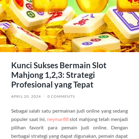
Kunci Sukses Bermain Slot
Mahjong 1,2,3: Strategi
Profesional yang Tepat
APRIL 20, 2024
/
0 COMMENTS
Sebagai salah satu permainan judi online yang sedang
populer saat ini,
neymar88
slot mahjong telah menjadi
pilihan favorit para pemain judi online. Dengan
berbagai strategi yang dapat digunakan, pemain dapat