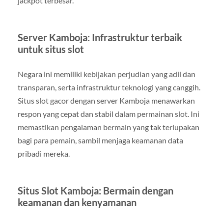
jackpot terbesar.
Server Kamboja: Infrastruktur terbaik
untuk situs slot
Negara ini memiliki kebijakan perjudian yang adil dan
transparan, serta infrastruktur teknologi yang canggih.
Situs slot gacor dengan server Kamboja menawarkan
respon yang cepat dan stabil dalam permainan slot. Ini
memastikan pengalaman bermain yang tak terlupakan
bagi para pemain, sambil menjaga keamanan data
pribadi mereka.
Situs Slot Kamboja: Bermain dengan
keamanan dan kenyamanan