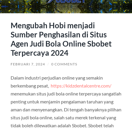
Mengubah Hobi menjadi
Sumber Penghasilan di Situs
Agen Judi Bola Online Sbobet
Terpercaya 2024
FEBRUARI 7, 2024
/
0 COMMENTS
Dalam industri perjudian online yang semakin
berkembang pesat,
https://kidzdentalcentre.com/
menemukan situs judi bola online terpercaya sangatlah
penting untuk menjamin pengalaman taruhan yang
aman dan menyenangkan. Di tengah banyaknya pilihan
situs judi bola online, salah satu merek terkenal yang
tidak boleh dilewatkan adalah Sbobet. Sbobet telah