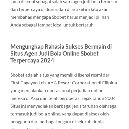
lama dikenal sebagai salah satu agen judi bola terbesar
dan terpercaya di dunia, dan di artikel ini kita akan
membahas mengapa Sbobet harus menjadi pilihan
Anda sebagai tempat ideal untuk bertaruh.
Mengungkap Rahasia Sukses Bermain di
Situs Agen Judi Bola Online Sbobet
Terpercaya 2024
Sbobet adalah situs yang memiliki lisensi resmi dari
First Cagayan Leisure & Resort Corporation di Filipina
yang menjalankan operasional perjudian online
mereka di Asia dan telah beroperasi sejak tahun 2004.
Situs ini menyediakan berbagai jenis taruhan olahraga,
termasuk judi bola online, yang dapat diakses oleh
pengguna dari berbagai negara di seluruh dunia.