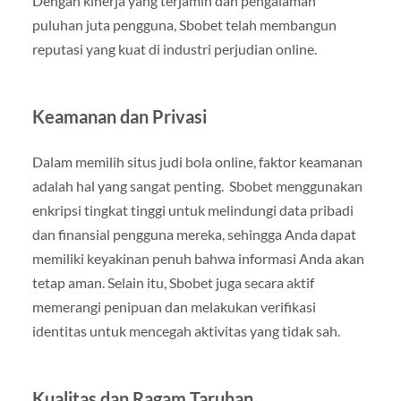
Dengan kinerja yang terjamin dan pengalaman
puluhan juta pengguna, Sbobet telah membangun
reputasi yang kuat di industri perjudian online.
Keamanan dan Privasi
Dalam memilih situs judi bola online, faktor keamanan
adalah hal yang sangat penting. Sbobet menggunakan
enkripsi tingkat tinggi untuk melindungi data pribadi
dan finansial pengguna mereka, sehingga Anda dapat
memiliki keyakinan penuh bahwa informasi Anda akan
tetap aman. Selain itu, Sbobet juga secara aktif
memerangi penipuan dan melakukan verifikasi
identitas untuk mencegah aktivitas yang tidak sah.
Kualitas dan Ragam Taruhan