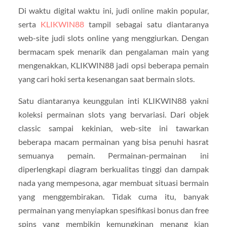
Di waktu digital waktu ini, judi online makin popular,
serta
KLIKWIN88
tampil sebagai satu diantaranya
web-site judi slots online yang menggiurkan. Dengan
bermacam spek menarik dan pengalaman main yang
mengenakkan, KLIKWIN88 jadi opsi beberapa pemain
yang cari hoki serta kesenangan saat bermain slots.
Satu diantaranya keunggulan inti KLIKWIN88 yakni
koleksi permainan slots yang bervariasi. Dari objek
classic sampai kekinian, web-site ini tawarkan
beberapa macam permainan yang bisa penuhi hasrat
semuanya pemain. Permainan-permainan ini
diperlengkapi diagram berkualitas tinggi dan dampak
nada yang mempesona, agar membuat situasi bermain
yang menggembirakan. Tidak cuma itu, banyak
permainan yang menyiapkan spesifikasi bonus dan free
spins yang membikin kemungkinan menang kian