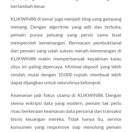
bertambah besar.
KLIKWIN88 di kenal juga menjadi blog yang gampang
menang. Dengan algoritme yang adil dan terbuka,
pemain punya peluang yang persis sama buat
memperoleh kemenangan. Bermacam pembuktianal
dari pemain yang udah sukses meraih kemenangan di
KLIKWIN88 makin memperbanyak keyakinan kalau
situs ini paling dipercaya. Minimal deposit yang lebih
rendah, mulai dengan 10.000 rupiah, membuat lebih
dapat dijangkau untuk seluruhnya kelompok.
Keamanan jadi fokus utama di KLIKWIN88. Dengan
skema enkripsi data yang modern, pemain tak perlu
risau berkenaan keamanan data personal dan transaksi
bisnis keuangan mereka. Tidak hanya itu, service
konsumen yang responsive siap menolong pemain