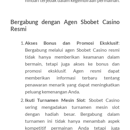
hindari terjebak dalam kegembiraan permainan.
Bergabung dengan Agen Sbobet Casino
Resmi
Akses Bonus dan Promosi Eksklusif
:
Bergabung melalui agen Sbobet Casino resmi
tidak hanya memberikan keamanan dalam
bermain, tetapi juga akses ke bonus dan
promosi eksklusif. Agen resmi dapat
memberikan informasi terbaru tentang
penawaran menarik yang dapat meningkatkan
peluang kemenangan Anda.
Ikuti Turnamen Mesin Slot
: Sbobet Casino
sering mengadakan turnamen mesin slot
dengan hadiah besar. Bergabung dalam
turnamen ini tidak hanya menambah aspek
kompetitif permainan Anda tetapi juga