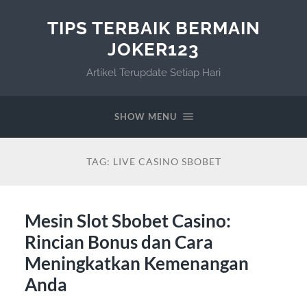
TIPS TERBAIK BERMAIN
JOKER123
Artikel Terupdate Setiap Hari
SHOW MENU
TAG:
LIVE CASINO SBOBET
Mesin Slot Sbobet Casino:
Rincian Bonus dan Cara
Meningkatkan Kemenangan
Anda