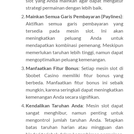
slot yang Anda mainkan agar dapat mengatur
strategi permainan dengan lebih baik.
Mainkan Semua Garis Pembayaran (Paylines)
:
Aktifkan semua garis pembayaran yang
tersedia pada mesin slot. Ini akan
meningkatkan peluang Anda untuk
mendapatkan kombinasi pemenang. Meskipun
memerlukan taruhan lebih tinggi, namun dapat
mengoptimalkan peluang kemenangan.
Manfaatkan Fitur Bonus
: Setiap mesin slot di
Sbobet Casino memiliki fitur bonus yang
berbeda. Manfaatkan fitur bonus ini sebaik
mungkin, karena seringkali dapat meningkatkan
kemenangan Anda secara signifikan.
Kendalikan Taruhan Anda
: Mesin slot dapat
sangat menghibur, namun penting untuk
mengontrol jumlah taruhan Anda. Tetapkan
batas taruhan harian atau mingguan dan