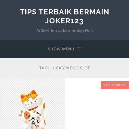
TIPS TERBAIK BERMAIN
JOKER123
Artikel Terupdate Setiap Hari
SHOW MENU
TAG:
LUCKY NEKO SLOT
STICKY POST