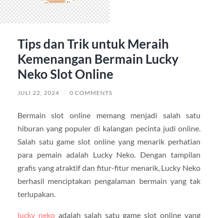
Tips dan Trik untuk Meraih
Kemenangan Bermain Lucky
Neko Slot Online
JULI 22, 2024
/
0 COMMENTS
Bermain slot online memang menjadi salah satu
hiburan yang populer di kalangan pecinta judi online.
Salah satu game slot online yang menarik perhatian
para pemain adalah Lucky Neko. Dengan tampilan
grafis yang atraktif dan fitur-fitur menarik, Lucky Neko
berhasil menciptakan pengalaman bermain yang tak
terlupakan.
lucky neko
adalah salah satu game slot online yang