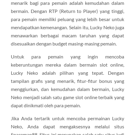
menarik bagi para pemain adalah kemudahan dalam
bermain. Dengan RTP (Return to Player) yang tinggi,
para pemain memiliki peluang yang lebih besar untuk
mendapatkan kemenangan. Selain itu, Lucky Neko juga
menawarkan berbagai macam taruhan yang dapat
disesuaikan dengan budget masing-masing pemain.
Untuk para pemain yang ingin mencoba
keberuntungan mereka dalam bermain slot online,
Lucky Neko adalah pilihan yang tepat. Dengan
tampilan grafis yang menarik, fitur-fitur bonus yang
menggiurkan, dan kemudahan dalam bermain, Lucky
Neko menjadi salah satu game slot online terbaik yang
dapat dinikmati oleh para pemain.
Jika Anda tertarik untuk mencoba permainan Lucky
Neko, Anda dapat mengaksesnya melalui situs
Spaceman88. Situs ini merupakan salah satu situs judi