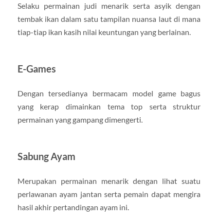
Selaku permainan judi menarik serta asyik dengan
tembak ikan dalam satu tampilan nuansa laut di mana
tiap-tiap ikan kasih nilai keuntungan yang berlainan.
E-Games
Dengan tersedianya bermacam model game bagus
yang kerap dimainkan tema top serta struktur
permainan yang gampang dimengerti.
Sabung Ayam
Merupakan permainan menarik dengan lihat suatu
perlawanan ayam jantan serta pemain dapat mengira
hasil akhir pertandingan ayam ini.