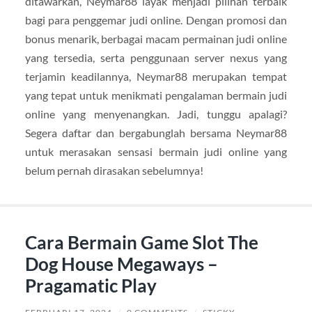
ditawarkan, Neymar88 layak menjadi pilihan terbaik
bagi para penggemar judi online. Dengan promosi dan
bonus menarik, berbagai macam permainan judi online
yang tersedia, serta penggunaan server nexus yang
terjamin keadilannya, Neymar88 merupakan tempat
yang tepat untuk menikmati pengalaman bermain judi
online yang menyenangkan. Jadi, tunggu apalagi?
Segera daftar dan bergabunglah bersama Neymar88
untuk merasakan sensasi bermain judi online yang
belum pernah dirasakan sebelumnya!
Cara Bermain Game Slot The
Dog House Megaways –
Pragamatic Play