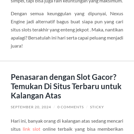
simpel, tapi bisa juga raih keuntungan yang maksimum.
Dengan semua keunggulan yang dipunyai, Nexus
Engine jadi alternatif bagus buat siapa pun yang cari
situs slots terakhir yang enteng jekpot . Maka, nantikan
apalagi? Bersatulah ini hari serta capai peluang menjadi
juara!
Penasaran dengan Slot Gacor?
Temukan Di Situs Terbaru untuk
Kalangan Atas
SEPTEMBER 20, 2024
/
0 COMMENTS
/
STICKY
Hari ini, banyak orang di kalangan atas sedang mencari
situs
link slot
online terbaik yang bisa memberikan