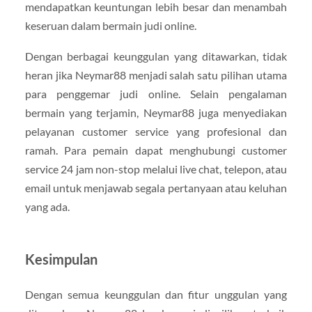
mendapatkan keuntungan lebih besar dan menambah
keseruan dalam bermain judi online.
Dengan berbagai keunggulan yang ditawarkan, tidak
heran jika Neymar88 menjadi salah satu pilihan utama
para penggemar judi online. Selain pengalaman
bermain yang terjamin, Neymar88 juga menyediakan
pelayanan customer service yang profesional dan
ramah. Para pemain dapat menghubungi customer
service 24 jam non-stop melalui live chat, telepon, atau
email untuk menjawab segala pertanyaan atau keluhan
yang ada.
Kesimpulan
Dengan semua keunggulan dan fitur unggulan yang