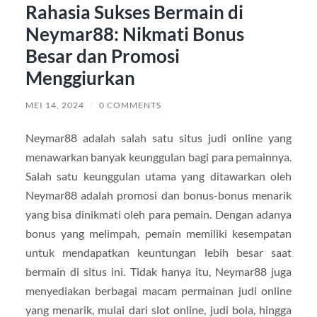
Rahasia Sukses Bermain di
Neymar88: Nikmati Bonus
Besar dan Promosi
Menggiurkan
MEI 14, 2024
/
0 COMMENTS
Neymar88 adalah salah satu situs judi online yang
menawarkan banyak keunggulan bagi para pemainnya.
Salah satu keunggulan utama yang ditawarkan oleh
Neymar88 adalah promosi dan bonus-bonus menarik
yang bisa dinikmati oleh para pemain. Dengan adanya
bonus yang melimpah, pemain memiliki kesempatan
untuk mendapatkan keuntungan lebih besar saat
bermain di situs ini. Tidak hanya itu, Neymar88 juga
menyediakan berbagai macam permainan judi online
yang menarik, mulai dari slot online, judi bola, hingga