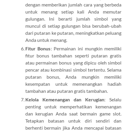
dengan memberikan jumlah cara yang berbeda
untuk menang setiap kali Anda memutar
gulungan. Ini berarti jumlah simbol yang
muncul di setiap gulungan bisa berubah-ubah
dari putaran ke putaran, meningkatkan peluang
Anda untuk menang.
Fitur Bonus
: Permainan ini mungkin memiliki
fitur bonus tambahan seperti putaran gratis
atau permainan bonus yang dipicu oleh simbol
pencar atau kombinasi simbol tertentu. Selama
putaran bonus, Anda mungkin memiliki
kesempatan untuk memenangkan hadiah
tambahan atau putaran gratis tambahan.
Kelola Kemenangan dan Kerugian
: Selalu
penting untuk memperhatikan kemenangan
dan kerugian Anda saat bermain game slot.
Tetapkan batasan untuk diri sendiri dan
berhenti bermain jika Anda mencapai batasan