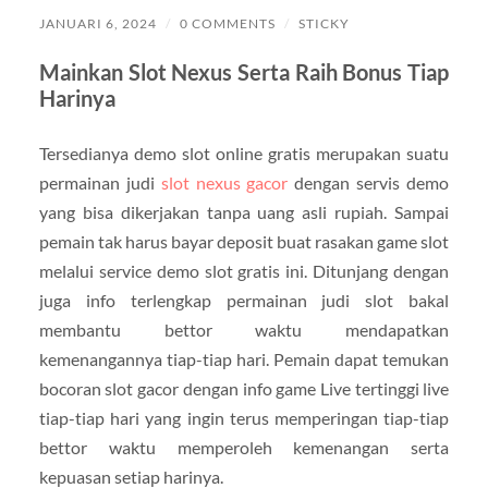
JANUARI 6, 2024
/
0 COMMENTS
/
STICKY
Mainkan Slot Nexus Serta Raih Bonus Tiap
Harinya
Tersedianya demo slot online gratis merupakan suatu
permainan judi
slot nexus gacor
dengan servis demo
yang bisa dikerjakan tanpa uang asli rupiah. Sampai
pemain tak harus bayar deposit buat rasakan game slot
melalui service demo slot gratis ini. Ditunjang dengan
juga info terlengkap permainan judi slot bakal
membantu bettor waktu mendapatkan
kemenangannya tiap-tiap hari. Pemain dapat temukan
bocoran slot gacor dengan info game Live tertinggi live
tiap-tiap hari yang ingin terus memperingan tiap-tiap
bettor waktu memperoleh kemenangan serta
kepuasan setiap harinya.