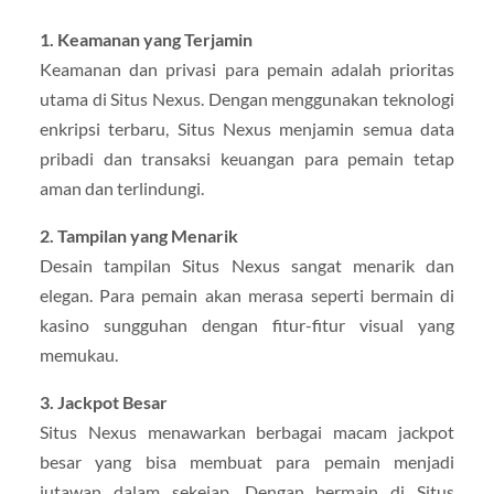
1. Keamanan yang Terjamin
Keamanan dan privasi para pemain adalah prioritas
utama di Situs Nexus. Dengan menggunakan teknologi
enkripsi terbaru, Situs Nexus menjamin semua data
pribadi dan transaksi keuangan para pemain tetap
aman dan terlindungi.
2. Tampilan yang Menarik
Desain tampilan Situs Nexus sangat menarik dan
elegan. Para pemain akan merasa seperti bermain di
kasino sungguhan dengan fitur-fitur visual yang
memukau.
3. Jackpot Besar
Situs Nexus menawarkan berbagai macam jackpot
besar yang bisa membuat para pemain menjadi
jutawan dalam sekejap. Dengan bermain di Situs