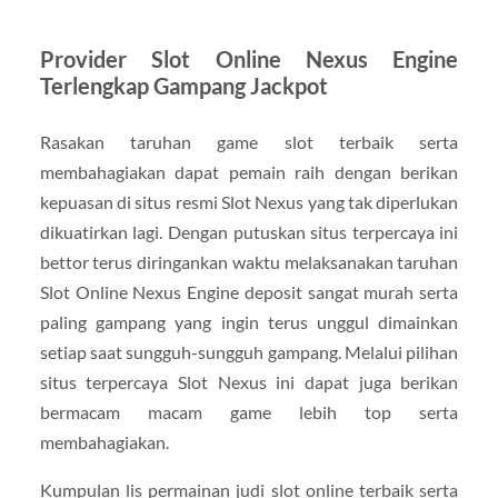
Provider Slot Online Nexus Engine
Terlengkap Gampang Jackpot
Rasakan taruhan game slot terbaik serta
membahagiakan dapat pemain raih dengan berikan
kepuasan di situs resmi Slot Nexus yang tak diperlukan
dikuatirkan lagi. Dengan putuskan situs terpercaya ini
bettor terus diringankan waktu melaksanakan taruhan
Slot Online Nexus Engine deposit sangat murah serta
paling gampang yang ingin terus unggul dimainkan
setiap saat sungguh-sungguh gampang. Melalui pilihan
situs terpercaya Slot Nexus ini dapat juga berikan
bermacam macam game lebih top serta
membahagiakan.
Kumpulan lis permainan judi slot online terbaik serta