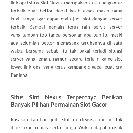
link opsi situs Slot Nexus merupakan suatu pengantar
terbaik buat bettor dapat kasih akses masih sama
kualitasnya agar dapat main judi slot dengan server
terbaik. Sampai pemain terus raih servis server
yang tambah top tanpa persoalan apa pun itu meski
ada sejumlah bettor memasang taruhannya di satu
waktu bersama sebab itu tak bakal terjadi situasi
server yang lemah, namun secara terjalin game slot
lewat link opsi yang terus gampang digapai buat era
Panjang.
Situs Slot Nexus Terpercaya Berikan
Banyak Pilihan Permainan Slot Gacor
Rasakan taruhan judi slot di dewasa ini ini tak
diperlukan cemas serta curiga Waktu dapat masuk