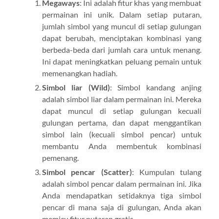
Megaways
: Ini adalah fitur khas yang membuat
permainan ini unik. Dalam setiap putaran,
jumlah simbol yang muncul di setiap gulungan
dapat berubah, menciptakan kombinasi yang
berbeda-beda dari jumlah cara untuk menang.
Ini dapat meningkatkan peluang pemain untuk
memenangkan hadiah.
Simbol liar (Wild)
: Simbol kandang anjing
adalah simbol liar dalam permainan ini. Mereka
dapat muncul di setiap gulungan kecuali
gulungan pertama, dan dapat menggantikan
simbol lain (kecuali simbol pencar) untuk
membantu Anda membentuk kombinasi
pemenang.
Simbol pencar (Scatter)
: Kumpulan tulang
adalah simbol pencar dalam permainan ini. Jika
Anda mendapatkan setidaknya tiga simbol
pencar di mana saja di gulungan, Anda akan
memicu fitur putaran gratis.