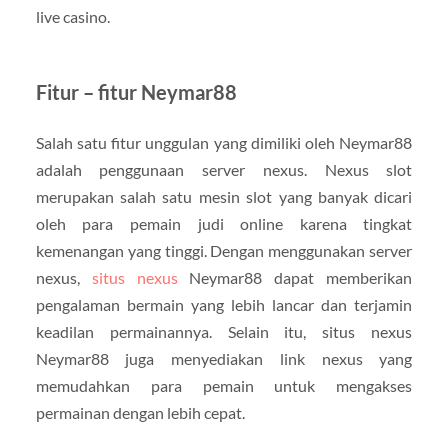
live casino.
Fitur – fitur Neymar88
Salah satu fitur unggulan yang dimiliki oleh Neymar88
adalah penggunaan server nexus. Nexus slot
merupakan salah satu mesin slot yang banyak dicari
oleh para pemain judi online karena tingkat
kemenangan yang tinggi. Dengan menggunakan server
nexus,
situs nexus
Neymar88 dapat memberikan
pengalaman bermain yang lebih lancar dan terjamin
keadilan permainannya. Selain itu, situs nexus
Neymar88 juga menyediakan link nexus yang
memudahkan para pemain untuk mengakses
permainan dengan lebih cepat.