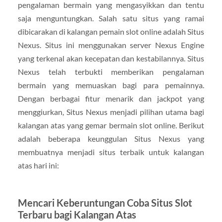
pengalaman bermain yang mengasyikkan dan tentu
saja menguntungkan. Salah satu situs yang ramai
dibicarakan di kalangan pemain slot online adalah Situs
Nexus. Situs ini menggunakan server Nexus Engine
yang terkenal akan kecepatan dan kestabilannya. Situs
Nexus telah terbukti memberikan pengalaman
bermain yang memuaskan bagi para pemainnya.
Dengan berbagai fitur menarik dan jackpot yang
menggiurkan, Situs Nexus menjadi pilihan utama bagi
kalangan atas yang gemar bermain slot online. Berikut
adalah beberapa keunggulan Situs Nexus yang
membuatnya menjadi situs terbaik untuk kalangan
atas hari ini:
Mencari Keberuntungan Coba Situs Slot
Terbaru bagi Kalangan Atas