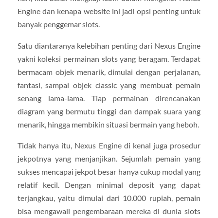
Engine dan kenapa website ini jadi opsi penting untuk
banyak penggemar slots.
Satu diantaranya kelebihan penting dari Nexus Engine
yakni koleksi permainan slots yang beragam. Terdapat
bermacam objek menarik, dimulai dengan perjalanan,
fantasi, sampai objek classic yang membuat pemain
senang lama-lama. Tiap permainan direncanakan
diagram yang bermutu tinggi dan dampak suara yang
menarik, hingga membikin situasi bermain yang heboh.
Tidak hanya itu, Nexus Engine di kenal juga prosedur
jekpotnya yang menjanjikan. Sejumlah pemain yang
sukses mencapai jekpot besar hanya cukup modal yang
relatif kecil. Dengan minimal deposit yang dapat
terjangkau, yaitu dimulai dari 10.000 rupiah, pemain
bisa mengawali pengembaraan mereka di dunia slots