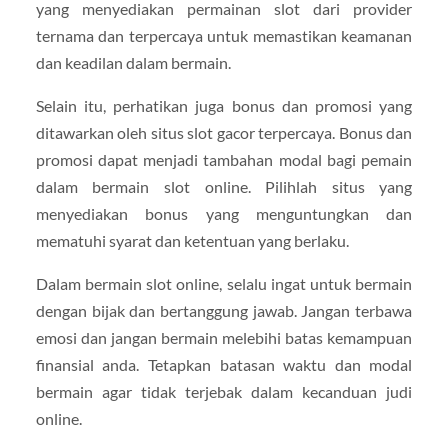
yang menyediakan permainan slot dari provider
ternama dan terpercaya untuk memastikan keamanan
dan keadilan dalam bermain.
Selain itu, perhatikan juga bonus dan promosi yang
ditawarkan oleh situs slot gacor terpercaya. Bonus dan
promosi dapat menjadi tambahan modal bagi pemain
dalam bermain slot online. Pilihlah situs yang
menyediakan bonus yang menguntungkan dan
mematuhi syarat dan ketentuan yang berlaku.
Dalam bermain slot online, selalu ingat untuk bermain
dengan bijak dan bertanggung jawab. Jangan terbawa
emosi dan jangan bermain melebihi batas kemampuan
finansial anda. Tetapkan batasan waktu dan modal
bermain agar tidak terjebak dalam kecanduan judi
online.