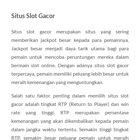
Situs Slot Gacor
Situs slot gacor merupakan situs yang sering
memberikan jackpot besar kepada para pemainnya.
Jackpot besar menjadi daya tarik utama bagi para
pemain untuk mencoba peruntungan mereka dalam
bermain slot online. Dengan adanya situs slot gacor
terpercaya, pemain memiliki peluang lebih besar untuk
meraih kemenangan yang menguntungkan.
Salah satu faktor penting dalam memilih situs slot
gacor adalah tingkat RTP (Return to Player) dan win
rate yang tinggi. RTP merupakan persentase
kemenangan yang akan dikembalikan kepada pemain
dalam jangka waktu tertentu. Semakin tinggi tingkat
RTP, semakin besar peluang pemain untuk meraih