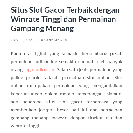
Situs Slot Gacor Terbaik dengan
Winrate Tinggi dan Permainan
Gampang Menang
JUNI 1, 2024
/
0 COMMENTS
Pada era digital yang semakin berkembang pesat,
permainan judi online semakin diminati oleh banyak
orang.
login odingacor
Salah satu jenis permainan yang
paling populer adalah permainan slot online. Slot
online merupakan permainan yang mengandalkan
keberuntungan dalam meraih kemenangan. Namun,
ada beberapa situs slot gacor terpercaya yang
memberikan jackpot besar hari ini dan permainan
gampang menang maxwin dengan tingkat rtp dan
winrate tinggi.