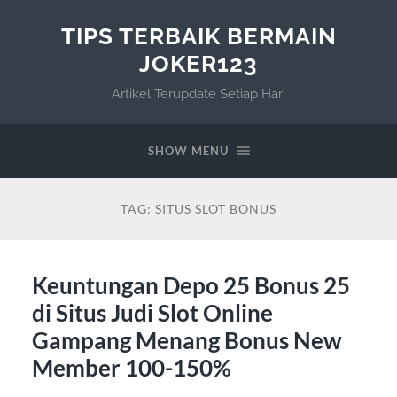
TIPS TERBAIK BERMAIN
JOKER123
Artikel Terupdate Setiap Hari
SHOW MENU
TAG:
SITUS SLOT BONUS
Keuntungan Depo 25 Bonus 25
di Situs Judi Slot Online
Gampang Menang Bonus New
Member 100-150%