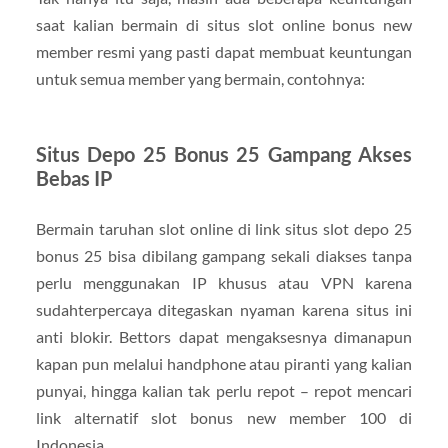
saat kalian bermain di situs slot online bonus new
member resmi yang pasti dapat membuat keuntungan
untuk semua member yang bermain, contohnya:
Situs Depo 25 Bonus 25 Gampang Akses
Bebas IP
Bermain taruhan slot online di link situs slot depo 25
bonus 25 bisa dibilang gampang sekali diakses tanpa
perlu menggunakan IP khusus atau VPN karena
sudahterpercaya ditegaskan nyaman karena situs ini
anti blokir. Bettors dapat mengaksesnya dimanapun
kapan pun melalui handphone atau piranti yang kalian
punyai, hingga kalian tak perlu repot – repot mencari
link alternatif slot bonus new member 100 di
Indonesia.