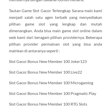
Tautan Game Slot Gacor Terlengkap Sarana main kami
menjadi salah satu agen terbaik yang menyediakan
pilihan game slot yang lengkap dan mutah
dimenangkan. Anda bisa main game slot online dalam
web kami dari beragam pilihan providernya. Beberapa
pilihan provider permainan slot yang bisa anda
mainkan di antaranya seperti :
Slot Gacor Bonus New Member 100 Joker123
Slot Gacor Bonus New Member 100 Live22
Slot Gacor Bonus New Member 100 Microgaming
Slot Gacor Bonus New Member 100 Pragmatic Play
Slot Gacor Bonus New Member 100 RTG Slots