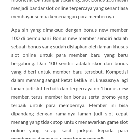
menjadi bandar slot online terpercaya yang senantiasa
membayar semua kemenangan para membernya.
Apa sih yang dimaksud dengan bonus new member
100 di permulaan? Bonus new member sendiri adalah
sebuah bonus yang sudah disiapkan oleh laman khusus
slot online untuk para member baru yang baru
bergabung. Dan 100 sendiri adalah skor dari bonus
yang diberi untuk member baru tersebut. Kompetisi
dalam memang sangat ketat ketika ini, khususnya lagi
laman judi slot terbaik dan terpercaya no 1 bonus new
member, terus memberikan bonus serta promo yang
terbaik untuk para membernya. Member ini bisa
dipandang dengan ramainya laman judi slot cepat
menang yang tidak stop untuk menawarkan game slot
online yang kerap kasih jackpot kepada para
membernya dengan tawaran bonus menarik.