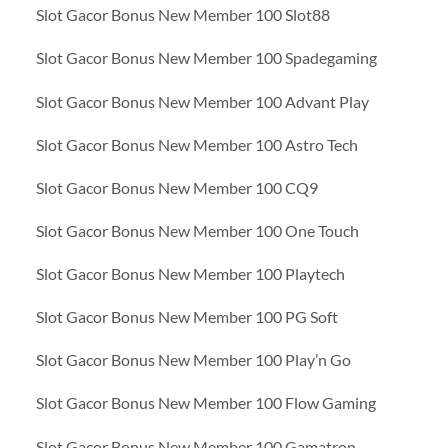
Slot Gacor Bonus New Member 100 Slot88
Slot Gacor Bonus New Member 100 Spadegaming
Slot Gacor Bonus New Member 100 Advant Play
Slot Gacor Bonus New Member 100 Astro Tech
Slot Gacor Bonus New Member 100 CQ9
Slot Gacor Bonus New Member 100 One Touch
Slot Gacor Bonus New Member 100 Playtech
Slot Gacor Bonus New Member 100 PG Soft
Slot Gacor Bonus New Member 100 Play’n Go
Slot Gacor Bonus New Member 100 Flow Gaming
Slot Gacor Bonus New Member 100 Gamatron