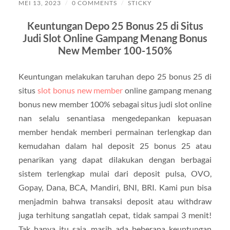
MEI 13, 2023
/
0 COMMENTS
/
STICKY
Keuntungan Depo 25 Bonus 25 di Situs
Judi Slot Online Gampang Menang Bonus
New Member 100-150%
Keuntungan melakukan taruhan depo 25 bonus 25 di
situs
slot bonus new member
online gampang menang
bonus new member 100% sebagai situs judi slot online
nan selalu senantiasa mengedepankan kepuasan
member hendak memberi permainan terlengkap dan
kemudahan dalam hal deposit 25 bonus 25 atau
penarikan yang dapat dilakukan dengan berbagai
sistem terlengkap mulai dari deposit pulsa, OVO,
Gopay, Dana, BCA, Mandiri, BNI, BRI. Kami pun bisa
menjadmin bahwa transaksi deposit atau withdraw
juga terhitung sangatlah cepat, tidak sampai 3 menit!
Tak hanya itu saja, masih ada beberapa keuntungan