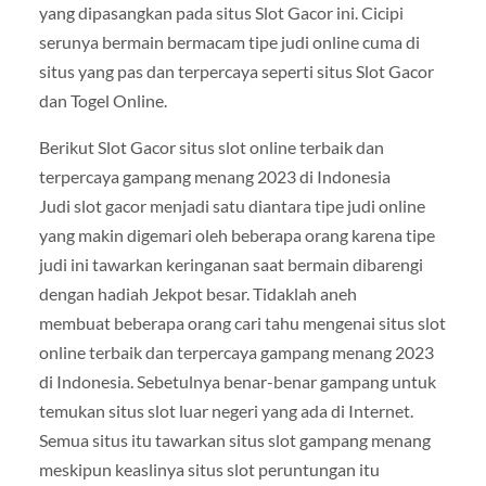
yang dipasangkan pada situs Slot Gacor ini. Cicipi
serunya bermain bermacam tipe judi online cuma di
situs yang pas dan terpercaya seperti situs Slot Gacor
dan Togel Online.
Berikut Slot Gacor situs slot online terbaik dan
terpercaya gampang menang 2023 di Indonesia
Judi slot gacor menjadi satu diantara tipe judi online
yang makin digemari oleh beberapa orang karena tipe
judi ini tawarkan keringanan saat bermain dibarengi
dengan hadiah Jekpot besar. Tidaklah aneh
membuat beberapa orang cari tahu mengenai situs slot
online terbaik dan terpercaya gampang menang 2023
di Indonesia. Sebetulnya benar-benar gampang untuk
temukan situs slot luar negeri yang ada di Internet.
Semua situs itu tawarkan situs slot gampang menang
meskipun keaslinya situs slot peruntungan itu