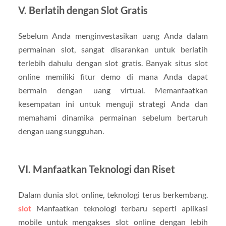
V. Berlatih dengan Slot Gratis
Sebelum Anda menginvestasikan uang Anda dalam
permainan slot, sangat disarankan untuk berlatih
terlebih dahulu dengan slot gratis. Banyak situs slot
online memiliki fitur demo di mana Anda dapat
bermain dengan uang virtual. Memanfaatkan
kesempatan ini untuk menguji strategi Anda dan
memahami dinamika permainan sebelum bertaruh
dengan uang sungguhan.
VI. Manfaatkan Teknologi dan Riset
Dalam dunia slot online, teknologi terus berkembang.
slot
Manfaatkan teknologi terbaru seperti aplikasi
mobile untuk mengakses slot online dengan lebih