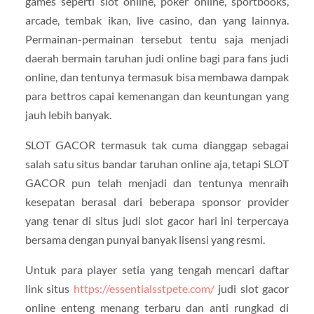
games seperti slot online, poker online, sportbooks,
arcade, tembak ikan, live casino, dan yang lainnya.
Permainan-permainan tersebut tentu saja menjadi
daerah bermain taruhan judi online bagi para fans judi
online, dan tentunya termasuk bisa membawa dampak
para bettros capai kemenangan dan keuntungan yang
jauh lebih banyak.
SLOT GACOR termasuk tak cuma dianggap sebagai
salah satu situs bandar taruhan online aja, tetapi SLOT
GACOR pun telah menjadi dan tentunya menraih
kesepatan berasal dari beberapa sponsor provider
yang tenar di situs judi slot gacor hari ini terpercaya
bersama dengan punyai banyak lisensi yang resmi.
Untuk para player setia yang tengah mencari daftar
link situs
https://essentialsstpete.com/
judi slot gacor
online enteng menang terbaru dan anti rungkad di