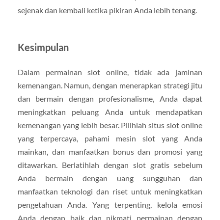
sejenak dan kembali ketika pikiran Anda lebih tenang.
Kesimpulan
Dalam permainan slot online, tidak ada jaminan
kemenangan. Namun, dengan menerapkan strategi jitu
dan bermain dengan profesionalisme, Anda dapat
meningkatkan peluang Anda untuk mendapatkan
kemenangan yang lebih besar. Pilihlah situs slot online
yang terpercaya, pahami mesin slot yang Anda
mainkan, dan manfaatkan bonus dan promosi yang
ditawarkan. Berlatihlah dengan slot gratis sebelum
Anda bermain dengan uang sungguhan dan
manfaatkan teknologi dan riset untuk meningkatkan
pengetahuan Anda. Yang terpenting, kelola emosi
Anda dengan baik dan nikmati permainan dengan