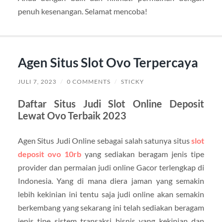
penuh kesenangan. Selamat mencoba!
Agen Situs Slot Ovo Terpercaya
JULI 7, 2023
/
0 COMMENTS
/
STICKY
Daftar Situs Judi Slot Online Deposit
Lewat Ovo Terbaik 2023
Agen Situs Judi Online sebagai salah satunya situs
slot
deposit ovo 10rb
yang sediakan beragam jenis tipe
provider dan permaian judi online Gacor terlengkap di
Indonesia. Yang di mana diera jaman yang semakin
lebih kekinian ini tentu saja judi online akan semakin
berkembang yang sekarang ini telah sediakan beragam
jenis tipe sistem transaksi bisnis yang kekinian dan