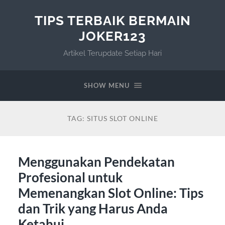
TIPS TERBAIK BERMAIN
JOKER123
Artikel Terupdate Setiap Hari
SHOW MENU
TAG:
SITUS SLOT ONLINE
Menggunakan Pendekatan
Profesional untuk
Memenangkan Slot Online: Tips
dan Trik yang Harus Anda
Ketahui