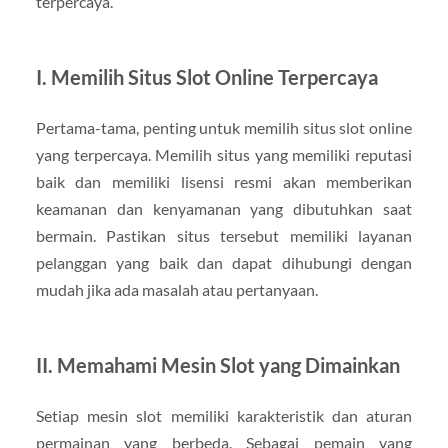
terpercaya.
I. Memilih Situs Slot Online Terpercaya
Pertama-tama, penting untuk memilih situs slot online
yang terpercaya. Memilih situs yang memiliki reputasi
baik dan memiliki lisensi resmi akan memberikan
keamanan dan kenyamanan yang dibutuhkan saat
bermain. Pastikan situs tersebut memiliki layanan
pelanggan yang baik dan dapat dihubungi dengan
mudah jika ada masalah atau pertanyaan.
II. Memahami Mesin Slot yang Dimainkan
Setiap mesin slot memiliki karakteristik dan aturan
permainan yang berbeda. Sebagai pemain yang