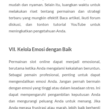
mudah dan nyaman. Selain itu, luangkan waktu untuk
melakukan riset tentang permainan dan strategi
terbaru yang mungkin efektif. Baca artikel, ikuti forum
diskusi, dan tonton tutorial YouTube untuk
meningkatkan pengetahuan Anda.
VII. Kelola Emosi dengan Baik
Permainan slot online dapat menjadi emosional,
terutama ketika Anda mengalami kekalahan beruntun.
Sebagai pemain profesional, penting untuk dapat
mengendalikan emosi Anda. Jangan pernah bermain
dengan emosi yang tinggi atau dalam keadaan stres. Ini
dapat mempengaruhi pengambilan keputusan Anda
dan mengurangi peluang Anda untuk menang. Jika
Anda merasa frustrasi atau marah, lebih baik berhenti