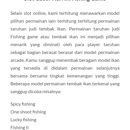
Selain slot online, kami terhitung menawarkan model
pilihan permainan lain terhitung terhitung permainan
taruhan judi tembak ikan. Permainan taruhan judi
Fishing game atau tembak ikan ini menjadi pilihan
menarik yang diminati oleh para player taruhan
sebagai bagian berasal berasal dari model permainan
arcade. Kamu sanggup menembak beragam model ikan
yang tersedia di didalam permainan selanjutnya
bersama bersama tingkat kemenangan yang tinggi.
Beberapa model permainan tembak ikan terkenal yang
sanggup dicoba misalnya:
Spicy fishing
One shoot fishing
Lucky fishing
Fishing II