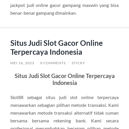
jackpot judi online gacor gampang maxwin yang bisa
benar-benar gampang dimainkan.
Situs Judi Slot Gacor Online
Terpercaya Indonesia
MEI 16, 2023
/
0 COMMENTS
/
STICKY
Situs Judi Slot Gacor Online Terpercaya
Indonesia
Slot88 sebagai situs judi slot online terpercaya
menawarkan sebagian pilihan metode transaksi. Kami
menawarkan metode transaksi alternatif tidak cuman
bersama bersama rekening bank. Kami secara
profesional menambahkan beragam pilihan metode