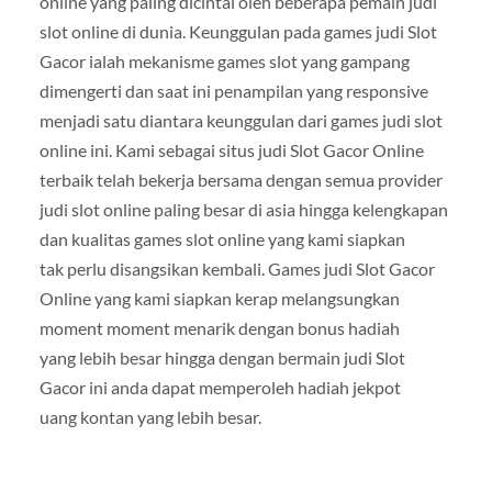
online yang paling dicintai oleh beberapa pemain judi
slot online di dunia. Keunggulan pada games judi Slot
Gacor ialah mekanisme games slot yang gampang
dimengerti dan saat ini penampilan yang responsive
menjadi satu diantara keunggulan dari games judi slot
online ini. Kami sebagai situs judi Slot Gacor Online
terbaik telah bekerja bersama dengan semua provider
judi slot online paling besar di asia hingga kelengkapan
dan kualitas games slot online yang kami siapkan
tak perlu disangsikan kembali. Games judi Slot Gacor
Online yang kami siapkan kerap melangsungkan
moment moment menarik dengan bonus hadiah
yang lebih besar hingga dengan bermain judi Slot
Gacor ini anda dapat memperoleh hadiah jekpot
uang kontan yang lebih besar.