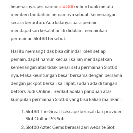
Sebenarnya, permainan
slot 88
online tidak melulu
memberi tambahan pemainnya sebuah kemenangan
secara beruntun. Ada kalanya, para pemain
mendapatkan kekalahan di didalam memainkan
permainan Slot88 tersebut.
Hal itu memang tidak bisa dihindari oleh setiap
pemain, dapat namun kecuali kalian mendapatkan
kemenangan atas tidak benar satu permainan Slot88
nya. Maka keuntungan besar bersama dengan bersama
dengan jackpot berkali kali lipat, sudah ada di tangan
bettors Judi Online ! Berikut adalah panduan atas
kumpulan permainan Slot88 yang bisa kalian mainkan :
Slot88 The Great Icescape berasal dari provider
Slot Online PG Soft.
Slot88 Aztec Gems berasal dari website Slot