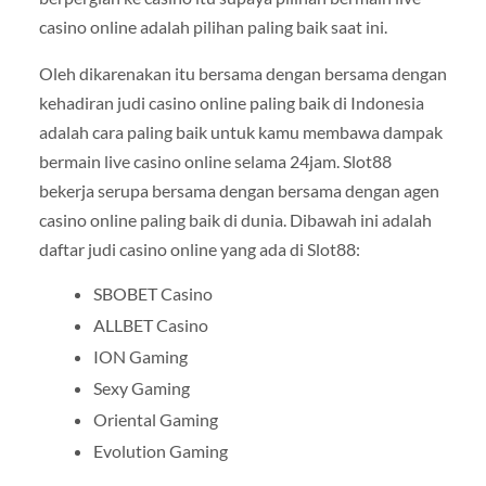
casino online adalah pilihan paling baik saat ini.
Oleh dikarenakan itu bersama dengan bersama dengan
kehadiran judi casino online paling baik di Indonesia
adalah cara paling baik untuk kamu membawa dampak
bermain live casino online selama 24jam. Slot88
bekerja serupa bersama dengan bersama dengan agen
casino online paling baik di dunia. Dibawah ini adalah
daftar judi casino online yang ada di Slot88:
SBOBET Casino
ALLBET Casino
ION Gaming
Sexy Gaming
Oriental Gaming
Evolution Gaming