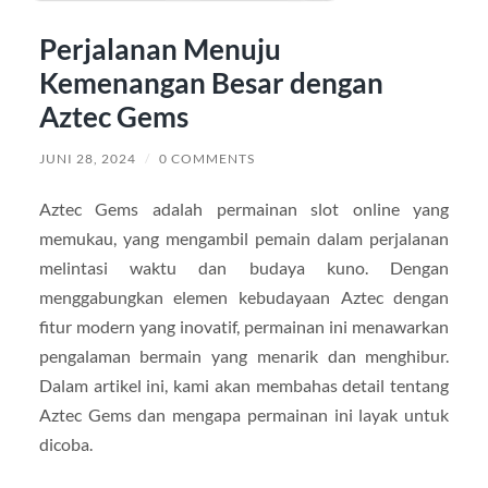
Perjalanan Menuju
Kemenangan Besar dengan
Aztec Gems
JUNI 28, 2024
/
0 COMMENTS
Aztec Gems adalah permainan slot online yang
memukau, yang mengambil pemain dalam perjalanan
melintasi waktu dan budaya kuno. Dengan
menggabungkan elemen kebudayaan Aztec dengan
fitur modern yang inovatif, permainan ini menawarkan
pengalaman bermain yang menarik dan menghibur.
Dalam artikel ini, kami akan membahas detail tentang
Aztec Gems dan mengapa permainan ini layak untuk
dicoba.