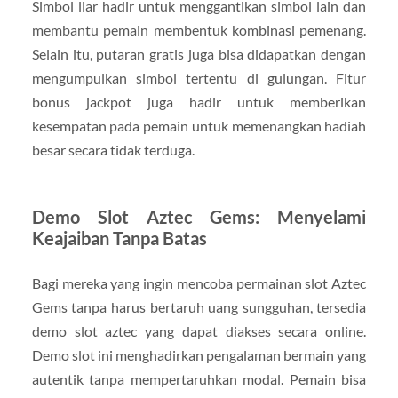
Simbol liar hadir untuk menggantikan simbol lain dan
membantu pemain membentuk kombinasi pemenang.
Selain itu, putaran gratis juga bisa didapatkan dengan
mengumpulkan simbol tertentu di gulungan. Fitur
bonus jackpot juga hadir untuk memberikan
kesempatan pada pemain untuk memenangkan hadiah
besar secara tidak terduga.
Demo Slot Aztec Gems: Menyelami
Keajaiban Tanpa Batas
Bagi mereka yang ingin mencoba permainan slot Aztec
Gems tanpa harus bertaruh uang sungguhan, tersedia
demo slot aztec yang dapat diakses secara online.
Demo slot ini menghadirkan pengalaman bermain yang
autentik tanpa mempertaruhkan modal. Pemain bisa