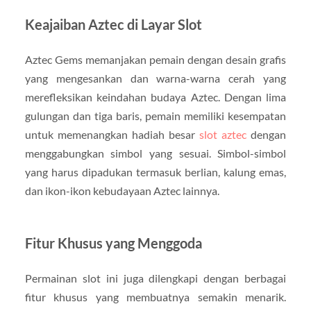
Keajaiban Aztec di Layar Slot
Aztec Gems memanjakan pemain dengan desain grafis
yang mengesankan dan warna-warna cerah yang
merefleksikan keindahan budaya Aztec. Dengan lima
gulungan dan tiga baris, pemain memiliki kesempatan
untuk memenangkan hadiah besar
slot aztec
dengan
menggabungkan simbol yang sesuai. Simbol-simbol
yang harus dipadukan termasuk berlian, kalung emas,
dan ikon-ikon kebudayaan Aztec lainnya.
Fitur Khusus yang Menggoda
Permainan slot ini juga dilengkapi dengan berbagai
fitur khusus yang membuatnya semakin menarik.