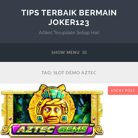
TIPS TERBAIK BERMAIN
JOKER123
Artikel Terupdate Setiap Hari
SHOW MENU
TAG:
SLOT DEMO AZTEC
STICKY POST