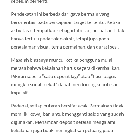
sebelum berhenti.
Pendekatan ini berbeda dari gaya bermain yang
berorientasi pada pencapaian target tertentu. Ketika
aktivitas ditempatkan sebagai hiburan, perhatian tidak
hanya tertuju pada saldo akhir, tetapi juga pada
pengalaman visual, tema permainan, dan durasi sesi.
Masalah biasanya muncul ketika pengguna mulai
merasa bahwa kekalahan harus segera dikembalikan.
Pikiran seperti “satu deposit lagi” atau “hasil bagus
mungkin sudah dekat” dapat mendorong keputusan
impulsif.
Padahal, setiap putaran bersifat acak. Permainan tidak
memiliki kewajiban untuk mengganti saldo yang sudah
digunakan. Menambah deposit setelah mengalami
kekalahan juga tidak meningkatkan peluang pada