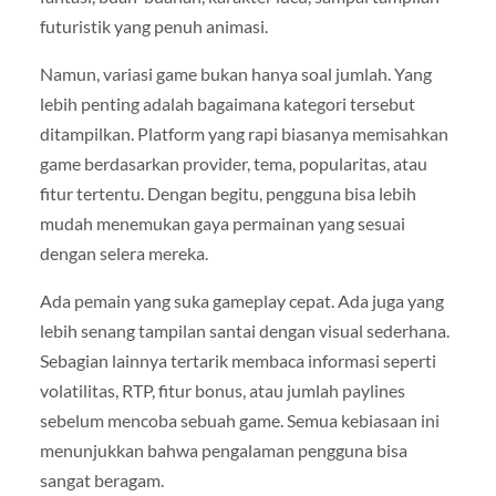
futuristik yang penuh animasi.
Namun, variasi game bukan hanya soal jumlah. Yang
lebih penting adalah bagaimana kategori tersebut
ditampilkan. Platform yang rapi biasanya memisahkan
game berdasarkan provider, tema, popularitas, atau
fitur tertentu. Dengan begitu, pengguna bisa lebih
mudah menemukan gaya permainan yang sesuai
dengan selera mereka.
Ada pemain yang suka gameplay cepat. Ada juga yang
lebih senang tampilan santai dengan visual sederhana.
Sebagian lainnya tertarik membaca informasi seperti
volatilitas, RTP, fitur bonus, atau jumlah paylines
sebelum mencoba sebuah game. Semua kebiasaan ini
menunjukkan bahwa pengalaman pengguna bisa
sangat beragam.