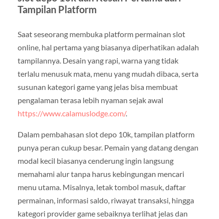
Tampilan Platform
Saat seseorang membuka platform permainan slot
online, hal pertama yang biasanya diperhatikan adalah
tampilannya. Desain yang rapi, warna yang tidak
terlalu menusuk mata, menu yang mudah dibaca, serta
susunan kategori game yang jelas bisa membuat
pengalaman terasa lebih nyaman sejak awal
https://www.calamuslodge.com/
.
Dalam pembahasan slot depo 10k, tampilan platform
punya peran cukup besar. Pemain yang datang dengan
modal kecil biasanya cenderung ingin langsung
memahami alur tanpa harus kebingungan mencari
menu utama. Misalnya, letak tombol masuk, daftar
permainan, informasi saldo, riwayat transaksi, hingga
kategori provider game sebaiknya terlihat jelas dan