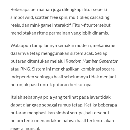
Beberapa permainan juga dilengkapi fitur seperti
simbol wild, scatter, free spin, multiplier, cascading
reels, dan mini-game interaktif. Fitur-fitur tersebut
menciptakan ritme permainan yang lebih dinamis.
Walaupun tampilannya semakin modern, mekanisme
dasarnya tetap menggunakan sistem acak. Setiap
putaran ditentukan melalui
Random Number Generator
atau RNG. Sistem ini menghasilkan kombinasi secara
independen sehingga hasil sebelumnya tidak menjadi
petunjuk pasti untuk putaran berikutnya.
Itulah sebabnya pola yang terlihat pada layar tidak
dapat dianggap sebagai rumus tetap. Ketika beberapa
putaran menghasilkan simbol serupa, hal tersebut
belum tentu menandakan bahwa hasil tertentu akan
segera muncul.