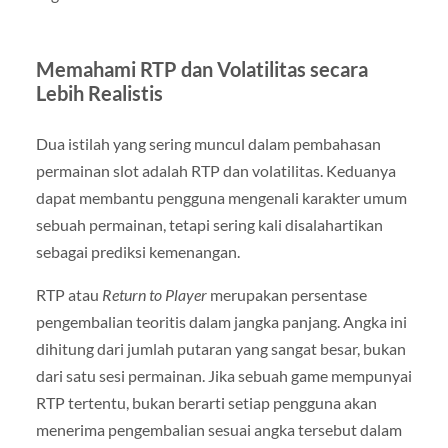
Memahami RTP dan Volatilitas secara
Lebih Realistis
Dua istilah yang sering muncul dalam pembahasan
permainan slot adalah RTP dan volatilitas. Keduanya
dapat membantu pengguna mengenali karakter umum
sebuah permainan, tetapi sering kali disalahartikan
sebagai prediksi kemenangan.
RTP atau
Return to Player
merupakan persentase
pengembalian teoritis dalam jangka panjang. Angka ini
dihitung dari jumlah putaran yang sangat besar, bukan
dari satu sesi permainan. Jika sebuah game mempunyai
RTP tertentu, bukan berarti setiap pengguna akan
menerima pengembalian sesuai angka tersebut dalam