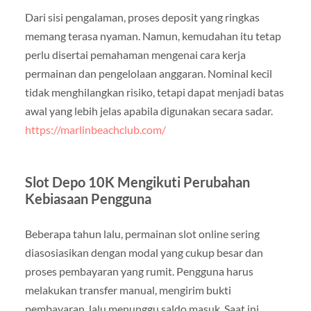
Dari sisi pengalaman, proses deposit yang ringkas
memang terasa nyaman. Namun, kemudahan itu tetap
perlu disertai pemahaman mengenai cara kerja
permainan dan pengelolaan anggaran. Nominal kecil
tidak menghilangkan risiko, tetapi dapat menjadi batas
awal yang lebih jelas apabila digunakan secara sadar.
https://marlinbeachclub.com/
Slot Depo 10K Mengikuti Perubahan
Kebiasaan Pengguna
Beberapa tahun lalu, permainan slot online sering
diasosiasikan dengan modal yang cukup besar dan
proses pembayaran yang rumit. Pengguna harus
melakukan transfer manual, mengirim bukti
pembayaran, lalu menunggu saldo masuk. Saat ini,