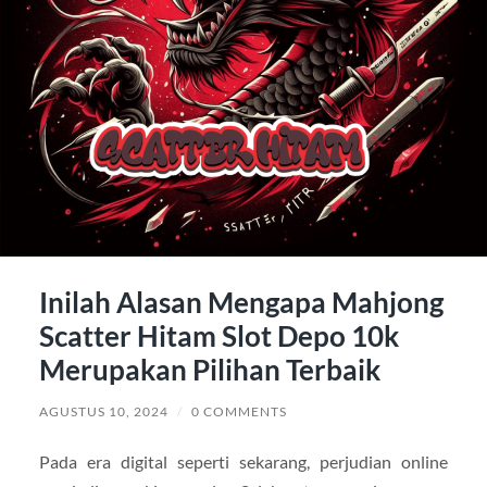
Inilah Alasan Mengapa Mahjong
Scatter Hitam Slot Depo 10k
Merupakan Pilihan Terbaik
AGUSTUS 10, 2024
/
0 COMMENTS
Pada era digital seperti sekarang, perjudian online