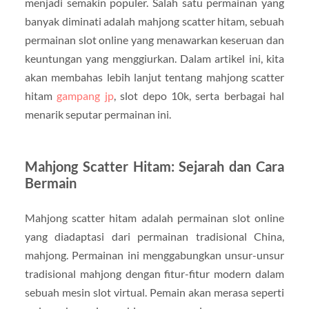
menjadi semakin populer. Salah satu permainan yang
banyak diminati adalah mahjong scatter hitam, sebuah
permainan slot online yang menawarkan keseruan dan
keuntungan yang menggiurkan. Dalam artikel ini, kita
akan membahas lebih lanjut tentang mahjong scatter
hitam
gampang jp
, slot depo 10k, serta berbagai hal
menarik seputar permainan ini.
Mahjong Scatter Hitam: Sejarah dan Cara
Bermain
Mahjong scatter hitam adalah permainan slot online
yang diadaptasi dari permainan tradisional China,
mahjong. Permainan ini menggabungkan unsur-unsur
tradisional mahjong dengan fitur-fitur modern dalam
sebuah mesin slot virtual. Pemain akan merasa seperti