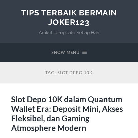
TIPS TERBAIK BERMAIN
JOKER123
Artikel Terupdate Setiap Hari
SHOW MENU
TAG:
SLOT DEPO 10K
Slot Depo 10K dalam Quantum
Wallet Era: Deposit Mini, Akses
Fleksibel, dan Gaming
Atmosphere Modern