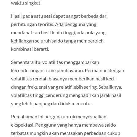
waktu singkat.
Hasil pada satu sesi dapat sangat berbeda dari
perhitungan teoritis. Ada pengguna yang
mendapatkan hasil lebih tinggi, ada pula yang
kehilangan seluruh saldo tanpa memperoleh
kombinasi berarti.
Sementara itu, volatilitas menggambarkan
kecenderungan ritme pembayaran. Permainan dengan
volatilitas rendah biasanya memberikan hasil kecil
dengan frekuensi yang relatif lebih sering. Sebaliknya,
volatilitas tinggi cenderung menghadirkan jarak hasil
yang lebih panjang dan tidak menentu.
Pemahaman ini berguna untuk menyesuaikan
ekspektasi. Pengguna yang hanya membawa saldo
terbatas mungkin akan merasakan perbedaan cukup