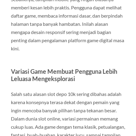
memberi kesan lebih praktis. Pengguna dapat melihat
daftar game, membaca informasi dasar, dan berpindah
halaman tanpa banyak hambatan. Inilah alasan
mengapa desain responsif sering menjadi bagian
penting dalam pengalaman platform game digital masa
kini.
Variasi Game Membuat Pengguna Lebih
Leluasa Mengeksplorasi
Salah satu alasan slot depo 10k sering dibahas adalah
karena konsepnya terasa dekat dengan pemain yang
ingin mencoba banyak pilihan tanpa tekanan besar.
Dalam dunia slot online, variasi permainan memang
cukup luas. Ada game dengan tema klasik, petualangan,
fantasi, buah-buahan, karakter lucu, sampai tampilan