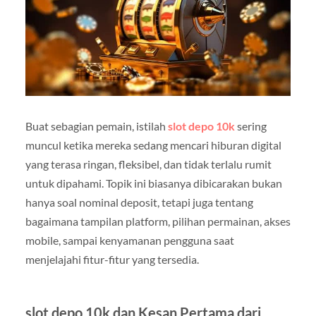
Buat sebagian pemain, istilah
slot depo 10k
sering
muncul ketika mereka sedang mencari hiburan digital
yang terasa ringan, fleksibel, dan tidak terlalu rumit
untuk dipahami. Topik ini biasanya dibicarakan bukan
hanya soal nominal deposit, tetapi juga tentang
bagaimana tampilan platform, pilihan permainan, akses
mobile, sampai kenyamanan pengguna saat
menjelajahi fitur-fitur yang tersedia.
slot depo 10k dan Kesan Pertama dari