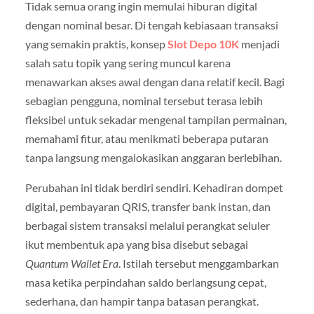
Tidak semua orang ingin memulai hiburan digital
dengan nominal besar. Di tengah kebiasaan transaksi
yang semakin praktis, konsep
Slot Depo 10K
menjadi
salah satu topik yang sering muncul karena
menawarkan akses awal dengan dana relatif kecil. Bagi
sebagian pengguna, nominal tersebut terasa lebih
fleksibel untuk sekadar mengenal tampilan permainan,
memahami fitur, atau menikmati beberapa putaran
tanpa langsung mengalokasikan anggaran berlebihan.
Perubahan ini tidak berdiri sendiri. Kehadiran dompet
digital, pembayaran QRIS, transfer bank instan, dan
berbagai sistem transaksi melalui perangkat seluler
ikut membentuk apa yang bisa disebut sebagai
Quantum Wallet Era
. Istilah tersebut menggambarkan
masa ketika perpindahan saldo berlangsung cepat,
sederhana, dan hampir tanpa batasan perangkat.