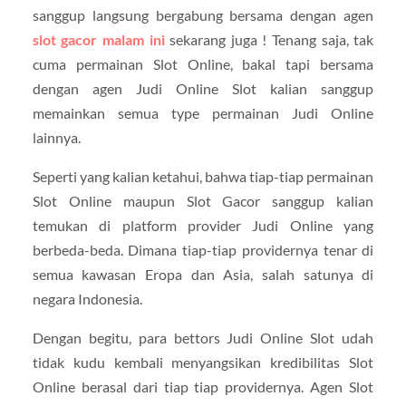
sanggup langsung bergabung bersama dengan agen
slot gacor malam ini
sekarang juga ! Tenang saja, tak
cuma permainan Slot Online, bakal tapi bersama
dengan agen Judi Online Slot kalian sanggup
memainkan semua type permainan Judi Online
lainnya.
Seperti yang kalian ketahui, bahwa tiap-tiap permainan
Slot Online maupun Slot Gacor sanggup kalian
temukan di platform provider Judi Online yang
berbeda-beda. Dimana tiap-tiap providernya tenar di
semua kawasan Eropa dan Asia, salah satunya di
negara Indonesia.
Dengan begitu, para bettors Judi Online Slot udah
tidak kudu kembali menyangsikan kredibilitas Slot
Online berasal dari tiap tiap providernya. Agen Slot