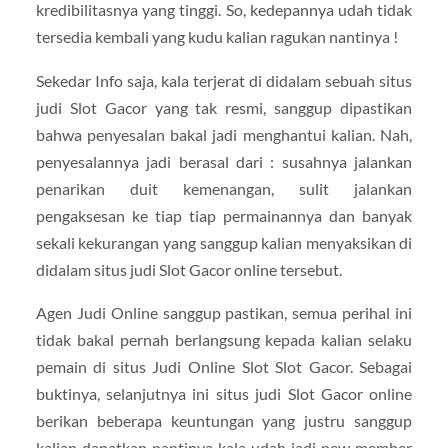
kredibilitasnya yang tinggi. So, kedepannya udah tidak
tersedia kembali yang kudu kalian ragukan nantinya !
Sekedar Info saja, kala terjerat di didalam sebuah situs
judi Slot Gacor yang tak resmi, sanggup dipastikan
bahwa penyesalan bakal jadi menghantui kalian. Nah,
penyesalannya jadi berasal dari : susahnya jalankan
penarikan duit kemenangan, sulit jalankan
pengaksesan ke tiap tiap permainannya dan banyak
sekali kekurangan yang sanggup kalian menyaksikan di
didalam situs judi Slot Gacor online tersebut.
Agen Judi Online sanggup pastikan, semua perihal ini
tidak bakal pernah berlangsung kepada kalian selaku
pemain di situs Judi Online Slot Slot Gacor. Sebagai
buktinya, selanjutnya ini situs judi Slot Gacor online
berikan beberapa keuntungan yang justru sanggup
kalian dapatkan nantinya kala udah jadi new member