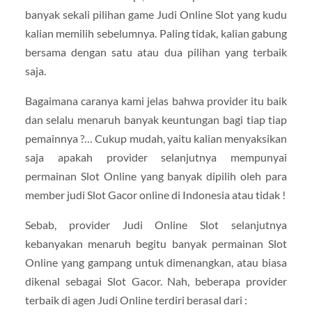
banyak sekali pilihan game Judi Online Slot yang kudu
kalian memilih sebelumnya. Paling tidak, kalian gabung
bersama dengan satu atau dua pilihan yang terbaik
saja.
Bagaimana caranya kami jelas bahwa provider itu baik
dan selalu menaruh banyak keuntungan bagi tiap tiap
pemainnya ?… Cukup mudah, yaitu kalian menyaksikan
saja apakah provider selanjutnya mempunyai
permainan Slot Online yang banyak dipilih oleh para
member judi Slot Gacor online di Indonesia atau tidak !
Sebab, provider Judi Online Slot selanjutnya
kebanyakan menaruh begitu banyak permainan Slot
Online yang gampang untuk dimenangkan, atau biasa
dikenal sebagai Slot Gacor. Nah, beberapa provider
terbaik di agen Judi Online terdiri berasal dari :