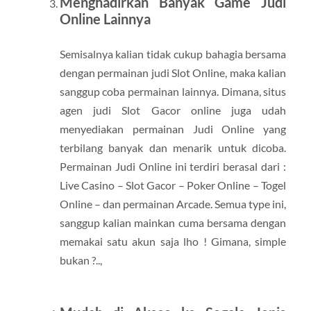
Menghadirkan Banyak Game Judi
Online Lainnya
Semisalnya kalian tidak cukup bahagia bersama
dengan permainan judi Slot Online, maka kalian
sanggup coba permainan lainnya. Dimana, situs
agen judi Slot Gacor online juga udah
menyediakan permainan Judi Online yang
terbilang banyak dan menarik untuk dicoba.
Permainan Judi Online ini terdiri berasal dari :
Live Casino – Slot Gacor – Poker Online – Togel
Online – dan permainan Arcade. Semua type ini,
sanggup kalian mainkan cuma bersama dengan
memakai satu akun saja lho ! Gimana, simple
bukan ?..,