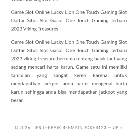
Game Slot Online Lucky Lion One Touch Gaming Slot
Daftar Situs Slot Gacor One Touch Gaming Terbaru
2023 Viking Treasures
Game Slot Online Lucky Lion One Touch Gaming Slot
Daftar Situs Slot Gacor One Touch Gaming Terbaru
2023 viking treasure bertema tentang bajak laut yang
sedang mencari harta karun. Game satu ini memiliki
tampilan yang sangat keren karena untuk
mendapatkan jackpot anda harus mengenai harta
karun sehingga anda bisa mendapatkan jackpot yang
besar.
© 2026
TIPS TERBAIK BERMAIN JOKER123
—
UP ↑