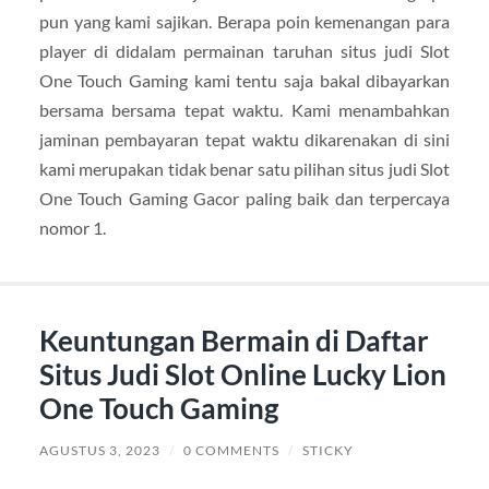
pun yang kami sajikan. Berapa poin kemenangan para
player di didalam permainan taruhan situs judi Slot
One Touch Gaming kami tentu saja bakal dibayarkan
bersama bersama tepat waktu. Kami menambahkan
jaminan pembayaran tepat waktu dikarenakan di sini
kami merupakan tidak benar satu pilihan situs judi Slot
One Touch Gaming Gacor paling baik dan terpercaya
nomor 1.
Keuntungan Bermain di Daftar
Situs Judi Slot Online Lucky Lion
One Touch Gaming
AGUSTUS 3, 2023
/
0 COMMENTS
/
STICKY