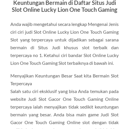
Keuntungan Bermain di Daftar Situs Judi
Slot Online Lucky Lion One Touch Gaming
Anda wajib mengetahui secara lengkap Mengenai Jenis
ciri ciri judi Slot Online Lucky Lion One Touch Gaming
Slot yang terpercaya untuk dijadikan sebagai sarana
bermain di Situs Judi khusus slot terbaik dan
terpercaya no 1. Ketahui ciri bandar Slot Online Lucky
Lion One Touch Gaming Slot terbaiknya di bawah ini.
Menyajikan Keuntungan Besar Saat kita Bermain Slot
Terpercaya
Salah satu ciri eksklusif yang bisa Anda temukan pada
website Judi Slot Gacor One Touch Gaming Online
terpercaya ialah menyajikan tidak sedikit keuntungan
bermain yang besar. Anda bisa main game Judi Slot
Gacor One Touch Gaming Online slot dengan tidak