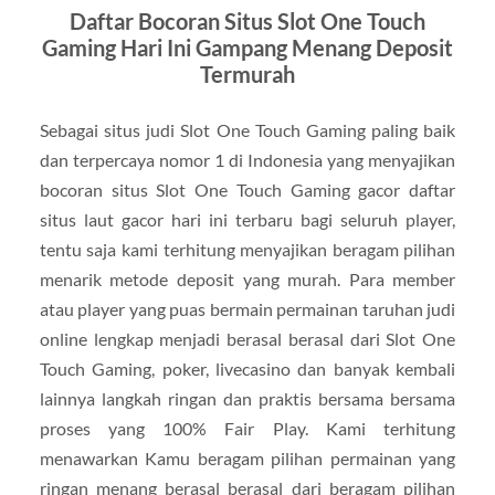
Daftar Bocoran Situs Slot One Touch
Gaming Hari Ini Gampang Menang Deposit
Termurah
Sebagai situs judi Slot One Touch Gaming paling baik
dan terpercaya nomor 1 di Indonesia yang menyajikan
bocoran situs Slot One Touch Gaming gacor daftar
situs laut gacor hari ini terbaru bagi seluruh player,
tentu saja kami terhitung menyajikan beragam pilihan
menarik metode deposit yang murah. Para member
atau player yang puas bermain permainan taruhan judi
online lengkap menjadi berasal berasal dari Slot One
Touch Gaming, poker, livecasino dan banyak kembali
lainnya langkah ringan dan praktis bersama bersama
proses yang 100% Fair Play. Kami terhitung
menawarkan Kamu beragam pilihan permainan yang
ringan menang berasal berasal dari beragam pilihan