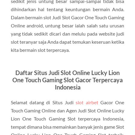
sedikit jenis untung besar sampai-sampai tidak bisa
dihindarkan hal tentang keuntungan bermain Anda.
Dalam bermain slot Judi Slot Gacor One Touch Gaming
Online android, untung besar ialah salah satu urusan
yang tidak sedikit dicari dan melulu pada website judi
slot teranyar saja Anda dapat temukan keseruan ketika
kita bermain slot terpercaya.
Daftar Situs Judi Slot Online Lucky Lion
One Touch Gaming Slot Gacor Terpercaya
Indonesia
Selamat datang di Situs Judi
slot airbet
Gacor One
Touch Gaming Online dan Agen Judi Slot Online Lucky
Lion One Touch Gaming Slot terpercaya Indonesia,
tempat dimana bisa memainkan banyak jenis game Slot
Online Lucky Lion One Touch Gaming Slot terbaik,