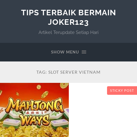
TIPS TERBAIK BERMAIN
JOKER123
Artikel Terupdate Setiap Hari
SHOW MENU
TAG:
SLOT SERVER VIETNAM
STICKY POST