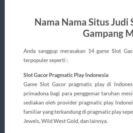
Nama Nama Situs Judi S
Gampang M
Anda sanggup merasakan 14 game Slot Gacor
terpopuler seperti :
Slot Gacor Pragmatic Play Indonesia
Game Slot Gacor pragmatic play di Indones
primadona bagi para penggemar taruhan mesin
sediakan oleh provider pragmatic play Indone
familiar yang terkandung di pragmatic play sep
Jewels, Wild West Gold, dan lainnya.