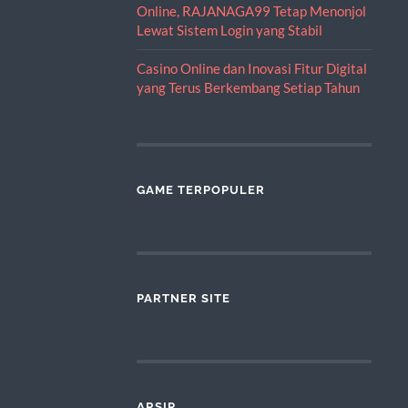
Online, RAJANAGA99 Tetap Menonjol
Lewat Sistem Login yang Stabil
Casino Online dan Inovasi Fitur Digital
yang Terus Berkembang Setiap Tahun
GAME TERPOPULER
PARTNER SITE
ARSIP