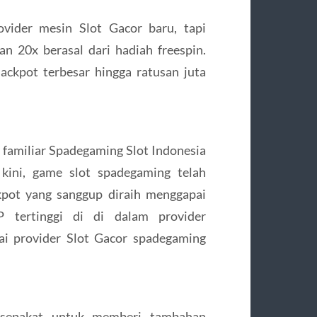
ovider mesin Slot Gacor baru, tapi
an 20x berasal dari hadiah freespin.
ackpot terbesar hingga ratusan juta
r familiar Spadegaming Slot Indonesia
 kini, game slot spadegaming telah
kpot yang sanggup diraih menggapai
 tertinggi di di dalam provider
gai provider Slot Gacor spadegaming
rsepakat untuk memberi tambahan