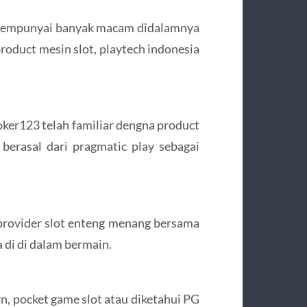
g mempunyai banyak macam didalamnya
product mesin slot, playtech indonesia
oker123 telah familiar dengna product
berasal dari pragmatic play sebagai
 provider slot enteng menang bersama
 di di dalam bermain.
, pocket game slot atau diketahui PG