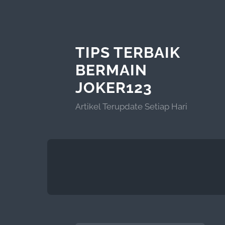
TIPS TERBAIK
BERMAIN
JOKER123
Artikel Terupdate Setiap Hari