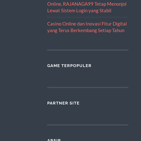
Online, RAJANAGA99 Tetap Menonjol
Lewat Sistem Login yang Stabil
Casino Online dan Inovasi Fitur Digital
yang Terus Berkembang Setiap Tahun
GAME TERPOPULER
PARTNER SITE
ARSIP