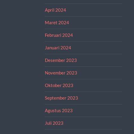
April 2024
Maret 2024
Februari 2024
Januari 2024
Desember 2023
November 2023
Oktober 2023
September 2023
Agustus 2023
Juli 2023