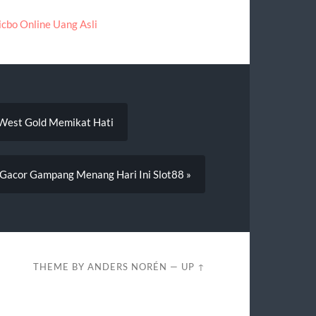
icbo Online Uang Asli
 West Gold Memikat Hati
 Gacor Gampang Menang Hari Ini Slot88 »
THEME BY
ANDERS NORÉN
—
UP ↑