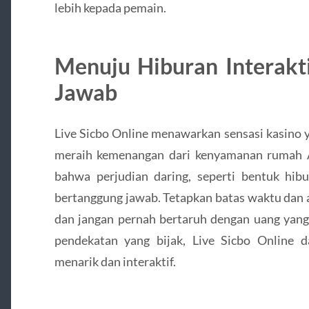
lebih kepada pemain.
Menuju Hiburan Interakt
Jawab
Live Sicbo Online menawarkan sensasi kasino
meraih kemenangan dari kenyamanan rumah A
bahwa perjudian daring, seperti bentuk hibu
bertanggung jawab. Tetapkan batas waktu dan 
dan jangan pernah bertaruh dengan uang yan
pendekatan yang bijak, Live Sicbo Online 
menarik dan interaktif.