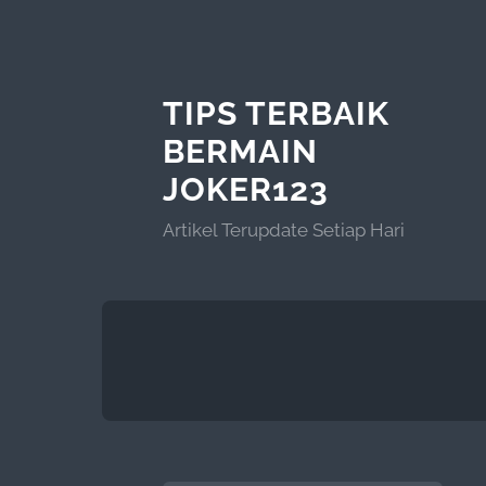
TIPS TERBAIK
BERMAIN
JOKER123
Artikel Terupdate Setiap Hari