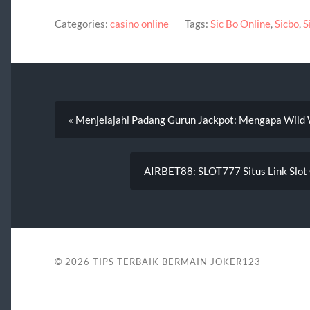
Categories:
casino online
Tags:
Sic Bo Online
,
Sicbo
,
S
« Menjelajahi Padang Gurun Jackpot: Mengapa Wild
AIRBET88: SLOT777 Situs Link Slot
© 2026
TIPS TERBAIK BERMAIN JOKER123