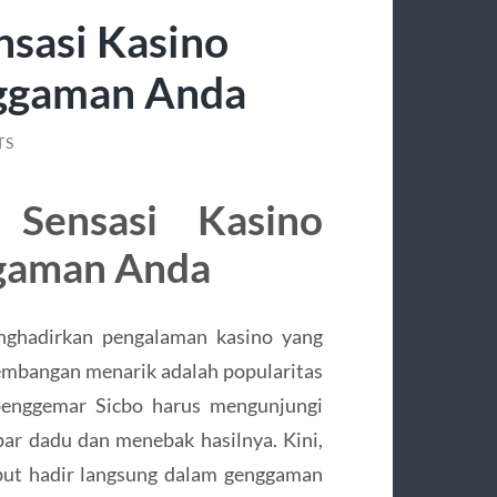
nsasi Kasino
ggaman Anda
TS
 Sensasi Kasino
gaman Anda
enghadirkan pengalaman kasino yang
rkembangan menarik adalah popularitas
 penggemar Sicbo harus mengunjungi
ar dadu dan menebak hasilnya. Kini,
sebut hadir langsung dalam genggaman