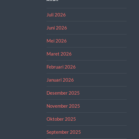
Juli 2026
Juni 2026
Mei 2026
Maret 2026
Februari 2026
Januari 2026
Desember 2025
November 2025
Oktober 2025
September 2025