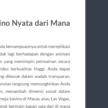
ino Nyata dari Mana
pada kemampuannya untuk mereplikasi
tidak lagi berhadapan dengan animasi
an yang memimpin permainan secara
video berkualitas tinggi, Anda dapat
ang dikocok dalam wadah transparan,
 obrolan langsung memungkinkan Anda
in, menambah dimensi sosial dalam
meja kasino di Macau atau Las Vegas,
ntuk bermain kapan saja dan di mana