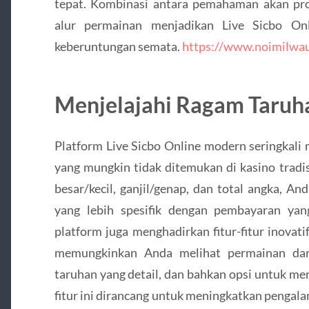
tepat. Kombinasi antara pemahaman akan p
alur permainan menjadikan Live Sicbo Onl
keberuntungan semata.
https://www.noimilwau
Menjelajahi Ragam Taruhan
Platform Live Sicbo Online modern seringkali
yang mungkin tidak ditemukan di kasino tradis
besar/kecil, ganjil/genap, dan total angka, 
yang lebih spesifik dengan pembayaran yang 
platform juga menghadirkan fitur-fitur inovat
memungkinkan Anda melihat permainan dari
taruhan yang detail, dan bahkan opsi untuk m
fitur ini dirancang untuk meningkatkan penga