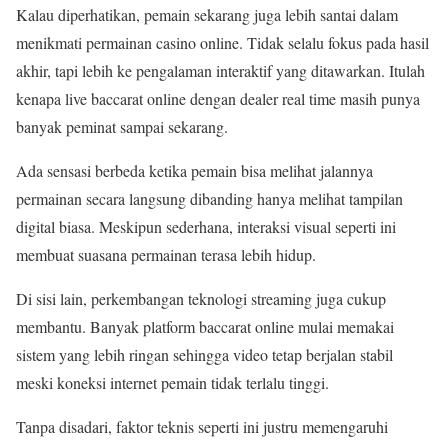
Kalau diperhatikan, pemain sekarang juga lebih santai dalam
menikmati permainan casino online. Tidak selalu fokus pada hasil
akhir, tapi lebih ke pengalaman interaktif yang ditawarkan. Itulah
kenapa live baccarat online dengan dealer real time masih punya
banyak peminat sampai sekarang.
Ada sensasi berbeda ketika pemain bisa melihat jalannya
permainan secara langsung dibanding hanya melihat tampilan
digital biasa. Meskipun sederhana, interaksi visual seperti ini
membuat suasana permainan terasa lebih hidup.
Di sisi lain, perkembangan teknologi streaming juga cukup
membantu. Banyak platform baccarat online mulai memakai
sistem yang lebih ringan sehingga video tetap berjalan stabil
meski koneksi internet pemain tidak terlalu tinggi.
Tanpa disadari, faktor teknis seperti ini justru memengaruhi