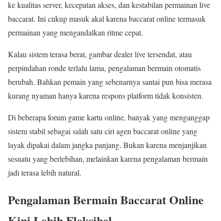
ke kualitas server, kecepatan akses, dan kestabilan permainan live
baccarat. Ini cukup masuk akal karena baccarat online termasuk
permainan yang mengandalkan ritme cepat.
Kalau sistem terasa berat, gambar dealer live tersendat, atau
perpindahan ronde terlalu lama, pengalaman bermain otomatis
berubah. Bahkan pemain yang sebenarnya santai pun bisa merasa
kurang nyaman hanya karena respons platform tidak konsisten.
Di beberapa forum game kartu online, banyak yang menganggap
sistem stabil sebagai salah satu ciri agen baccarat online yang
layak dipakai dalam jangka panjang. Bukan karena menjanjikan
sesuatu yang berlebihan, melainkan karena pengalaman bermain
jadi terasa lebih natural.
Pengalaman Bermain Baccarat Online
Kini Lebih Fleksibel