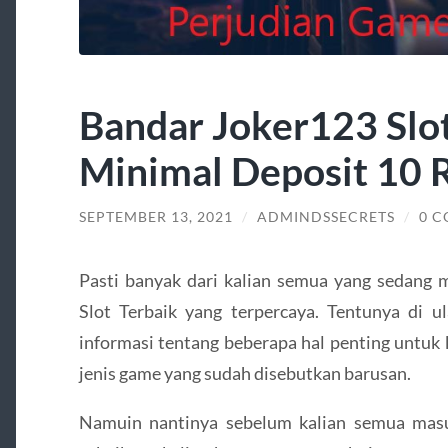
Bandar Joker123 Slo
Minimal Deposit 10 
SEPTEMBER 13, 2021
/
ADMINDSSECRETS
/
0 
Pasti banyak dari kalian semua yang sedang 
Slot Terbaik yang terpercaya. Tentunya di u
informasi tentang beberapa hal penting untu
jenis game yang sudah disebutkan barusan.
Namuin nantinya sebelum kalian semua masu