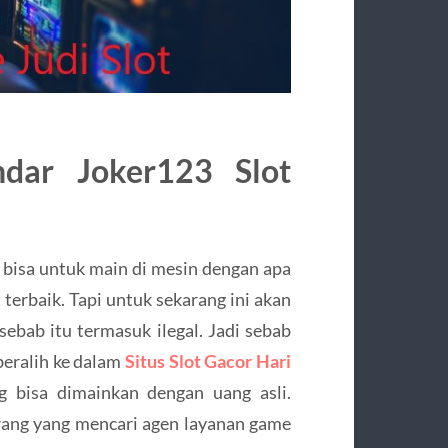
dar Joker123 Slot
 bisa untuk main di mesin dengan apa
 terbaik. Tapi untuk sekarang ini akan
ebab itu termasuk ilegal. Jadi sebab
beralih ke dalam
Situs Slot Gacor Hari
g bisa dimainkan dengan uang asli.
 orang yang mencari agen layanan game