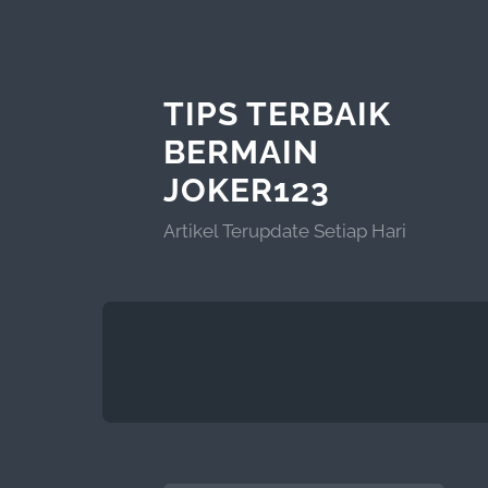
TIPS TERBAIK
BERMAIN
JOKER123
Artikel Terupdate Setiap Hari