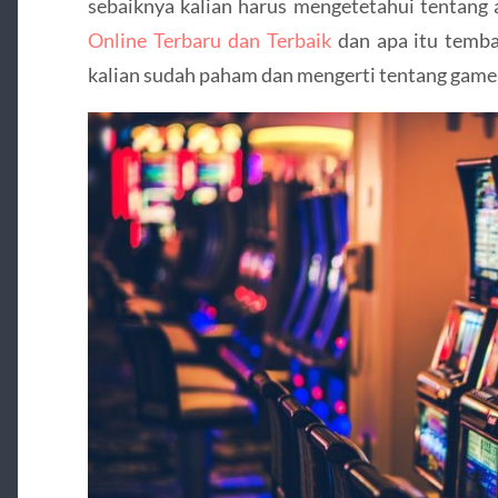
sebaiknya kalian harus mengetetahui tentang 
Online Terbaru dan Terbaik
dan apa itu temba
kalian sudah paham dan mengerti tentang game-