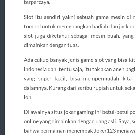
terpercaya.
Slot itu sendiri yakni sebuah game mesin di
tombol untuk memenangkan hadiah dan jackpot
slot juga diketahui sebagai mesin buah, yan
dimainkan dengan tuas.
Ada cukup banyak jenis game slot yang bisa ki
indonesia dan, tentu saja, itu tak akan aneh b
yang super kecil, bisa mempermudah kita
dalamnya. Kurang dari seribu rupiah untuk seka
loh.
Di awalnya situs joker gaming ini betul-betul
online yang dimainkan dengan uang asli. Saya, 
bahwa permainan menembak Joker123 menawar