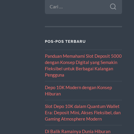
CARI
UNTUK:
POS-POS TERBARU
Panduan Memahami Slot Deposit 5000
dengan Konsep Digital yang Semakin
Fleksibel untuk Berbagai Kalangan
Pengguna
Depo 10K Modern dengan Konsep
Hiburan
Slot Depo 10K dalam Quantum Wallet
Era: Deposit Mini, Akses Fleksibel, dan
Gaming Atmosphere Modern
Di Balik Ramainya Dunia Hiburan