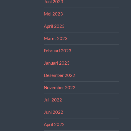
Juni 2023
Mei 2023
April 2023
Maret 2023
Februari 2023
Januari 2023
Desember 2022
November 2022
Juli 2022
Juni 2022
April 2022