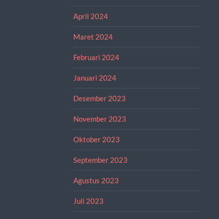
April 2024
Maret 2024
Februari 2024
Januari 2024
Desember 2023
November 2023
Oktober 2023
September 2023
Agustus 2023
Juli 2023