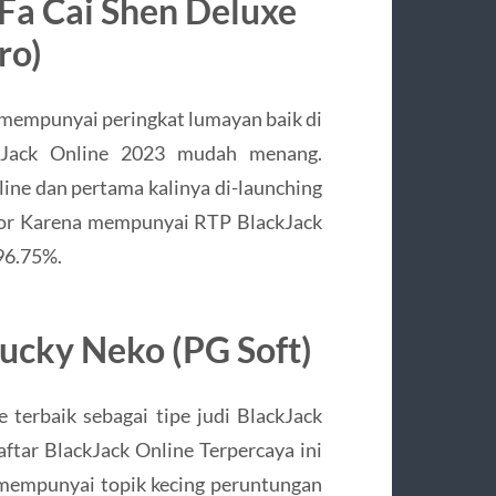
Fa Cai Shen Deluxe
ro)
 mempunyai peringkat lumayan baik di
ckJack Online 2023 mudah menang.
yline dan pertama kalinya di-launching
acor Karena mempunyai RTP BlackJack
96.75%.
ucky Neko (PG Soft)
 terbaik sebagai tipe judi BlackJack
ftar BlackJack Online Terpercaya ini
 mempunyai topik kecing peruntungan