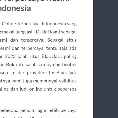
Indonesia
 Online Terpercaya di Indonesia yang
makai uang asli. Di sini kami sebagai
esmi dan terpercaya. Sebagai situs
esmi dan terpercaya, tentu saja ada
 2023 ialah situs BlackJack paling
or. Bukti itu salah satunya berbentuk
si resmi dari provider situs BlackJack
jutnya kami juga mempunyai validitas
line dan judi online untuk beberapa
beberapa pemain agar lebih percaya