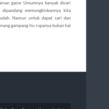
mainan gacor Umumnya banyak dicari
u dipandang memungkinkannya kita
mudah. Namun untuk dapat cari dan
nang gampang itu rupanya bukan hal