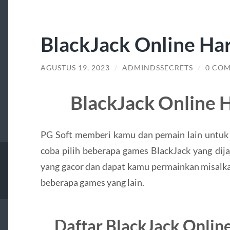
BlackJack Online Hari
AGUSTUS 19, 2023
/
ADMINDSSECRETS
/
0 CO
BlackJack Online H
PG Soft memberi kamu dan pemain lain untu
coba pilih beberapa games BlackJack yang dij
yang gacor dan dapat kamu permainkan misalk
beberapa games yang lain.
Daftar BlackJack Onlin