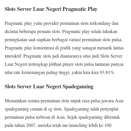
Slots Server Luar Negeri Pragmatic Play
Pragmatic play yaitu provider permainan slots terkondang dan
dicintai beberapa pemain slots. Pragmatic play selalu lakukan
peningkatan saat siapkan berbagai variasi permainan slots pulsa.
Pragmatic play konsentrasi di grafik yang sanagat menarik lantas
interaktif. Pragmatic slots jadi diantaranya situs judi Slots Server
Luar Negeri terlengkap pilihan player slots pulsa lantaran punyai
nilai rate kemenangan paling tinggi, yakni kira-kira 93.81%.
Slots Server Luar Negeri Spadegaming
Memainkan semua permainan slots unjuk rasa pulsa jawara Asia
spadegaming cuman di sg slots. Spadegaming ialah penyuplai
permainan pulsa terbesar di Asia. Sejak spadegaming dibentuk
pada tahun 2007, mereka telah me-launching lebih ke 100