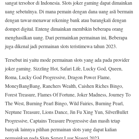
sangat tersohor di Indonesia. Slots joker gaming dapat dimainkan
uang sebetulnya. Di mana pemain dengan dana uang asli bermain
dengan tawar-menawar rekening bank atau barangkali dengan
dompet digital. Enteng dimainkan membikin beberapa orang
menghasilkan uang. Dari permainkan permainan ini, Beberapa
juga dikenal jadi permainan slots teristimewa tahun 2023.
Tersebut ini yaitu mode permainan slots yang ada pada provider
joker gaming. Sizzling Hot, Safari Life, Lucky God, Queen,
Roma, Lucky God Progressive, Dragon Power Flame,
MoneyBangBang, Ranchers Wealth, Caishen Riches Bingo,
Forest Treasure, Flames Of Fortune, Joker Madness, Journey To
The West, Burning Pearl Bingo, Wild Fairies, Burning Pearl,
Neptune Treasure, Lions Dance, Jin Fu Xing Yun, SilverBullet
Progressive, Captains Treasure Progressive dan masih tetap
banyak lainnya pilihan permainan slots yang dapat kalian
permainkan pada Slots Server Luar Negeri 2023.