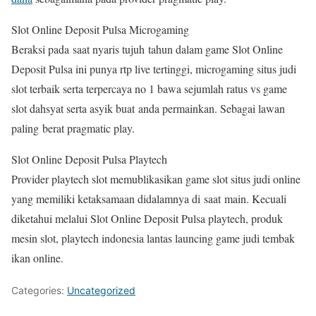
Slot Online Deposit Pulsa Microgaming
Beraksi pada saat nyaris tujuh tahun dalam game Slot Online
Deposit Pulsa ini punya rtp live tertinggi, microgaming situs judi
slot terbaik serta terpercaya no 1 bawa sejumlah ratus vs game
slot dahsyat serta asyik buat anda permainkan. Sebagai lawan
paling berat pragmatic play.
Slot Online Deposit Pulsa Playtech
Provider playtech slot memublikasikan game slot situs judi online
yang memiliki ketaksamaan didalamnya di saat main. Kecuali
diketahui melalui Slot Online Deposit Pulsa playtech, produk
mesin slot, playtech indonesia lantas launcing game judi tembak
ikan online.
Categories:
Uncategorized