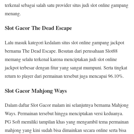
terkenal sebagai salah satu provider situs judi slot online gampang
menang.
Slot Gacor The Dead Escape
Lalu masuk kategori kedalam situs slot online gampang jackpot
bernama The Dead Escape. Besutan dari perusahaan Slot88
memang selalu terkenal karena menciptakan judi slot online
jackpot terbesar dengan fitur yang sangat mumpuni. Serta tingkat
return to player dari permainan tersebut juga mencapai 96.10%.
Slot Gacor Mahjong Ways
Dalam daftar Slot Gacor malam ini selanjutnya bernama Mahjong
Ways. Permainan tersebut hingga menciptakan versi keduanya.
PG Soft memiliki tampilan khas yang mengambil tema permainan
mahjong yang kini sudah bisa dimainkan secara online serta bisa