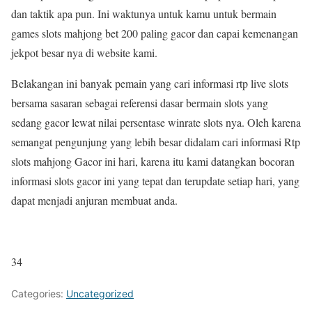
dan taktik apa pun. Ini waktunya untuk kamu untuk bermain
games slots mahjong bet 200 paling gacor dan capai kemenangan
jekpot besar nya di website kami.
Belakangan ini banyak pemain yang cari informasi rtp live slots
bersama sasaran sebagai referensi dasar bermain slots yang
sedang gacor lewat nilai persentase winrate slots nya. Oleh karena
semangat pengunjung yang lebih besar didalam cari informasi Rtp
slots mahjong Gacor ini hari, karena itu kami datangkan bocoran
informasi slots gacor ini yang tepat dan terupdate setiap hari, yang
dapat menjadi anjuran membuat anda.
34
Categories:
Uncategorized