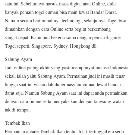
satu ini. Sebelumnya masuk masa digital atau Online, dulu
banyak pemain togel cuman bisa main lewat Bandar Darat.
Namun secara bertumbuhnya technologi, selanjutnya Togel bisa
dimainkan dengan cara Online serta begitu berkembang
sangat cepat. Kami pun bekerja sama dengan pemasok game
Togel seperti, Singapore, Sydney, Hongkong dll.
Sabung Ayam
Judi online paling akhir yang pasti mempunyai nuansa Indonesia
sekali ialah yaitu Sabung Ayam. Permainan judi ini masih tenar
hingga saat ini walau dahulu termasyhur cuman lewat bandar
darat saja. Namun Sabung Ayam saat ini dapat anda permainkan
dengan cara online serta menyaksikan dengan langsung walau
tak di tempat.
Tembak Ikan
Permainan arcade Tembak Ikan tentulah tak tertinggal era serta