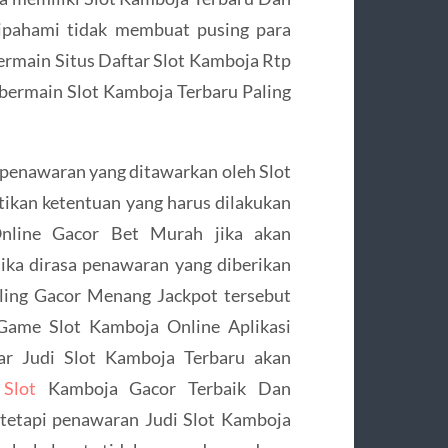
ipahami tidak membuat pusing para
ermain Situs Daftar Slot Kamboja Rtp
bermain Slot Kamboja Terbaru Paling
a penawaran yang ditawarkan oleh Slot
ikan ketentuan yang harus dilakukan
nline Gacor Bet Murah jika akan
ika dirasa penawaran yang diberikan
aling Gacor Menang Jackpot tersebut
Game Slot Kamboja Online Aplikasi
ar Judi Slot Kamboja Terbaru akan
n
Slot
Kamboja Gacor Terbaik Dan
tetapi penawaran Judi Slot Kamboja