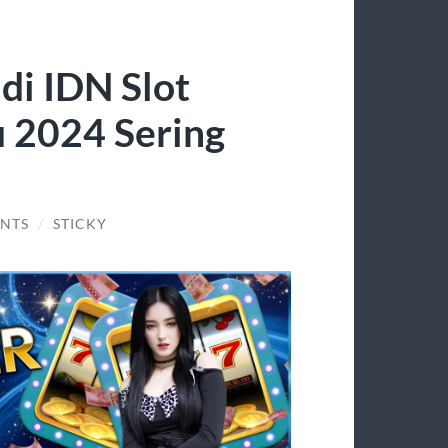
udi IDN Slot
u 2024 Sering
NTS
/
STICKY