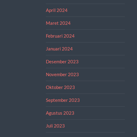
April 2024
Maret 2024
Februari 2024
Januari 2024
Desember 2023
November 2023
Oktober 2023
September 2023
Agustus 2023
Juli 2023