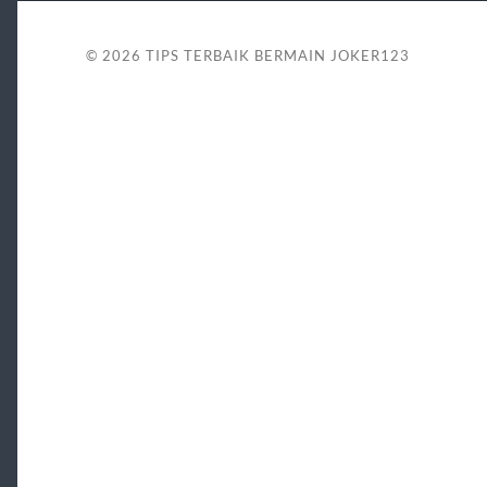
© 2026
TIPS TERBAIK BERMAIN JOKER123