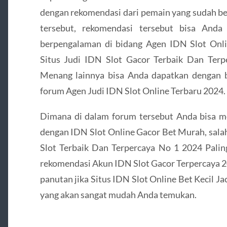
dengan rekomendasi dari pemain yang sudah be
tersebut, rekomendasi tersebut bisa And
berpengalaman di bidang Agen IDN Slot Onl
Situs Judi IDN Slot Gacor Terbaik Dan Ter
Menang lainnya bisa Anda dapatkan dengan b
forum Agen Judi IDN Slot Online Terbaru 2024.
Dimana di dalam forum tersebut Anda bisa me
dengan IDN Slot Online Gacor Bet Murah, sala
Slot Terbaik Dan Terpercaya No 1 2024 Paling
rekomendasi Akun IDN Slot Gacor Terpercaya 2
panutan jika Situs IDN Slot Online Bet Kecil Ja
yang akan sangat mudah Anda temukan.