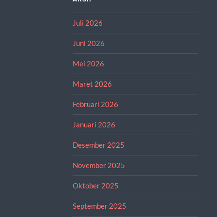
Juli 2026
Juni 2026
Mei 2026
Maret 2026
Februari 2026
Januari 2026
Desember 2025
November 2025
Oktober 2025
September 2025