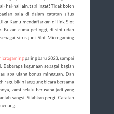
 hal-hal lain, tapi ingat! Tidak boleh
bagian saja di dalam catatan situs
 Jika Kamu mendaftarkan di link Slot
 Bukan cuma petinggi, di sini udah
 sebagai situs judi Slot Microgaming
microgaming
paling baru 2023, sampai
. Beberapa kegunaan sebagai bagian
tau apa ulang bonus mingguan. Dan
eh ragu bikin langsung bicara bersama
nnya, kami selalu berusaha jadi yang
nlah sangsi. Silahkan pergi! Catatan
 menang.