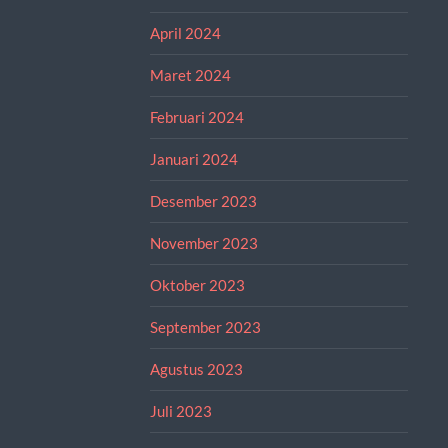
April 2024
Maret 2024
Februari 2024
Januari 2024
Desember 2023
November 2023
Oktober 2023
September 2023
Agustus 2023
Juli 2023