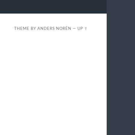
THEME BY
ANDERS NORÉN
—
UP ↑