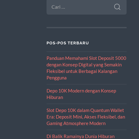
CARI
UNTUK:
POS-POS TERBARU
Panduan Memahami Slot Deposit 5000
dengan Konsep Digital yang Semakin
Fleksibel untuk Berbagai Kalangan
Pengguna
Depo 10K Modern dengan Konsep
Hiburan
Slot Depo 10K dalam Quantum Wallet
Era: Deposit Mini, Akses Fleksibel, dan
Gaming Atmosphere Modern
Di Balik Ramainya Dunia Hiburan