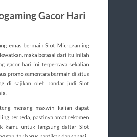
rogaming Gacor Hari
ang emas bermain Slot Microgaming
lewatkan, maka berasal dari itu inilah
g gacor hari ini terpercaya sekalian
us promo sementara bermain di situs
g di sajikan oleh bandar judi Slot
ia.
nteng menang maxwin kalian dapat
ling berbeda, pastinya amat rekomen
ak kamu untuk langsung daftar Slot
g gan, tak harus nantikan dan sangsi.