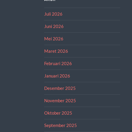
Juli 2026
Juni 2026
Mei 2026
Maret 2026
Februari 2026
Januari 2026
Desember 2025
November 2025
Oktober 2025
September 2025