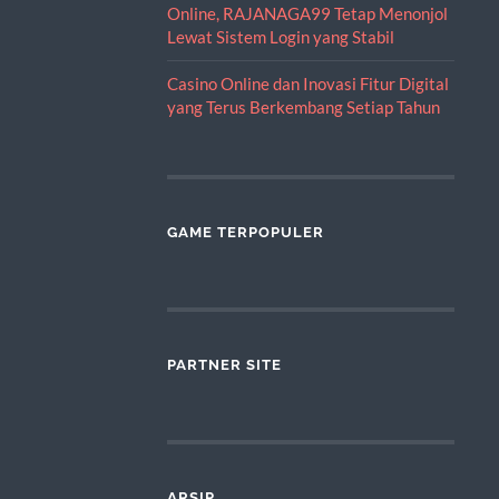
Online, RAJANAGA99 Tetap Menonjol
Lewat Sistem Login yang Stabil
Casino Online dan Inovasi Fitur Digital
yang Terus Berkembang Setiap Tahun
GAME TERPOPULER
PARTNER SITE
ARSIP