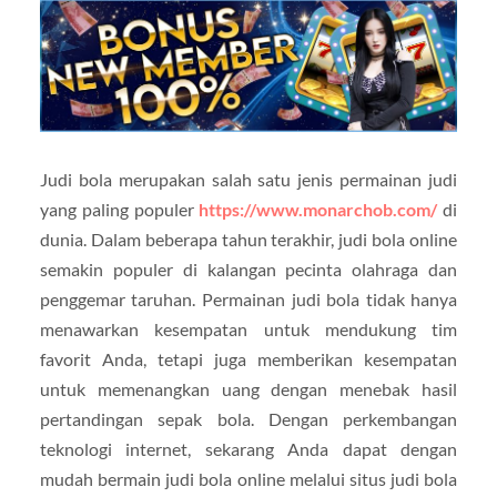
Judi bola merupakan salah satu jenis permainan judi
yang paling populer
https://www.monarchob.com/
di
dunia. Dalam beberapa tahun terakhir, judi bola online
semakin populer di kalangan pecinta olahraga dan
penggemar taruhan. Permainan judi bola tidak hanya
menawarkan kesempatan untuk mendukung tim
favorit Anda, tetapi juga memberikan kesempatan
untuk memenangkan uang dengan menebak hasil
pertandingan sepak bola. Dengan perkembangan
teknologi internet, sekarang Anda dapat dengan
mudah bermain judi bola online melalui situs judi bola