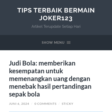
TIPS TERBAIK BERMAIN
JOKER123
Artikel Terupdate Setiap Hari
SHOW MENU
Judi Bola: memberikan
kesempatan untuk
memenangkan uang dengan
menebak hasil pertandingan
sepak bola
JUNI 6, 2024
/
0 COMMENTS
/
STICKY