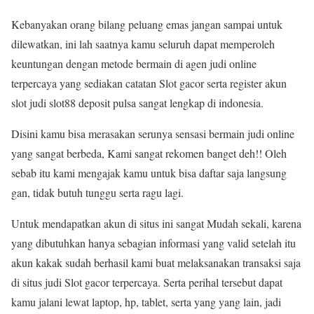
Kebanyakan orang bilang peluang emas jangan sampai untuk
dilewatkan, ini lah saatnya kamu seluruh dapat memperoleh
keuntungan dengan metode bermain di agen judi online
terpercaya yang sediakan catatan Slot gacor serta register akun
slot judi slot88 deposit pulsa sangat lengkap di indonesia.
Disini kamu bisa merasakan serunya sensasi bermain judi online
yang sangat berbeda, Kami sangat rekomen banget deh!! Oleh
sebab itu kami mengajak kamu untuk bisa daftar saja langsung
gan, tidak butuh tunggu serta ragu lagi.
Untuk mendapatkan akun di situs ini sangat Mudah sekali, karena
yang dibutuhkan hanya sebagian informasi yang valid setelah itu
akun kakak sudah berhasil kami buat melaksanakan transaksi saja
di situs judi Slot gacor terpercaya. Serta perihal tersebut dapat
kamu jalani lewat laptop, hp, tablet, serta yang yang lain, jadi