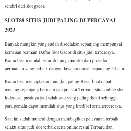
sendiri dari slot gacor.
SLOT88 SITUS JUDI PALING DI PERCAYAI
2023
Banyak mungkin yang sudah disediakan sepanjang mempunyai
kemauan bermain Daftar Slot Gacor di situs judi terpercaya.
Kamu bisa memilah seluruh tipe game slot dari provider
permainan yang terbaik dengan layanan ramah sepanjang 24 jam.
Kamu bisa menciptakan mungkin paling Besar buat dapat
menang sepanjang bermain jackpot slot Terbaru. situs online slot
Indonesia pastinya jadi salah satu yang paling dicari sehingga
para pemain dapat memilah situs yang kredibel serta terpercaya.
Saat ini sudah muncul dengan membagikan pelayanan terbaik
selaku situs judi slot terbaik serta online resmi Terbaru dan