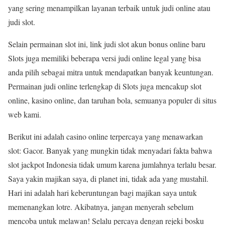
yang sering menampilkan layanan terbaik untuk judi online atau
judi slot.
Selain permainan slot ini, link judi slot akun bonus online baru
Slots juga memiliki beberapa versi judi online legal yang bisa
anda pilih sebagai mitra untuk mendapatkan banyak keuntungan.
Permainan judi online terlengkap di Slots juga mencakup slot
online, kasino online, dan taruhan bola, semuanya populer di situs
web kami.
Berikut ini adalah casino online terpercaya yang menawarkan
slot: Gacor. Banyak yang mungkin tidak menyadari fakta bahwa
slot jackpot Indonesia tidak umum karena jumlahnya terlalu besar.
Saya yakin majikan saya, di planet ini, tidak ada yang mustahil.
Hari ini adalah hari keberuntungan bagi majikan saya untuk
memenangkan lotre. Akibatnya, jangan menyerah sebelum
mencoba untuk melawan! Selalu percaya dengan rejeki bosku