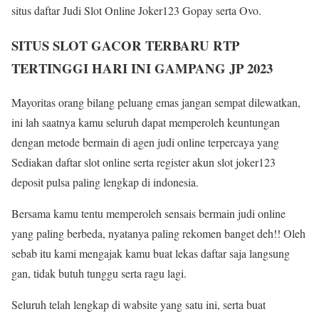
situs daftar Judi Slot Online Joker123 Gopay serta Ovo.
SITUS SLOT GACOR TERBARU RTP
TERTINGGI HARI INI GAMPANG JP 2023
Mayoritas orang bilang peluang emas jangan sempat dilewatkan,
ini lah saatnya kamu seluruh dapat memperoleh keuntungan
dengan metode bermain di agen judi online terpercaya yang
Sediakan daftar slot online serta register akun slot joker123
deposit pulsa paling lengkap di indonesia.
Bersama kamu tentu memperoleh sensais bermain judi online
yang paling berbeda, nyatanya paling rekomen banget deh!! Oleh
sebab itu kami mengajak kamu buat lekas daftar saja langsung
gan, tidak butuh tunggu serta ragu lagi.
Seluruh telah lengkap di wabsite yang satu ini, serta buat