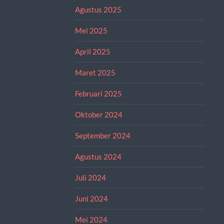
Agustus 2025
Mei 2025
April 2025
Maret 2025
Februari 2025
Oktober 2024
September 2024
Agustus 2024
Juli 2024
Juni 2024
Mei 2024