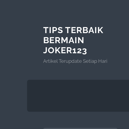
TIPS TERBAIK
BERMAIN
JOKER123
Artikel Terupdate Setiap Hari