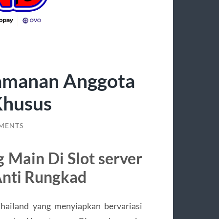
amanan Anggota
Khusus
MENTS
 Main Di Slot server
Anti Rungkad
 Thailand yang menyiapkan bervariasi