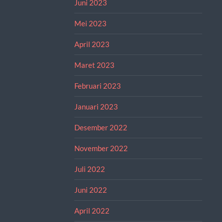
Juni 2023
Mei 2023
April 2023
Maret 2023
Februari 2023
Januari 2023
Desember 2022
November 2022
Juli 2022
Juni 2022
April 2022