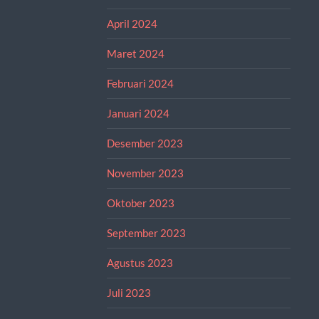
April 2024
Maret 2024
Februari 2024
Januari 2024
Desember 2023
November 2023
Oktober 2023
September 2023
Agustus 2023
Juli 2023