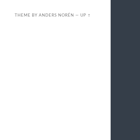
THEME BY
ANDERS NORÉN
—
UP ↑