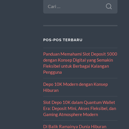
CARI
UNTUK:
POS-POS TERBARU
Panduan Memahami Slot Deposit 5000
dengan Konsep Digital yang Semakin
Fleksibel untuk Berbagai Kalangan
Pengguna
Depo 10K Modern dengan Konsep
Hiburan
Slot Depo 10K dalam Quantum Wallet
Era: Deposit Mini, Akses Fleksibel, dan
Gaming Atmosphere Modern
Di Balik Ramainya Dunia Hiburan