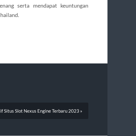
nang serta mendapat keuntungan
Thailand.
if Situs Slot Nexus Engine Terbaru 2023 »