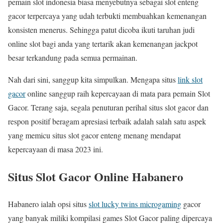
pemain slot indonesia biasa menyebutnya sebagai slot enteng
gacor terpercaya yang udah terbukti membuahkan kemenangan
konsisten menerus. Sehingga patut dicoba ikuti taruhan judi
online slot bagi anda yang tertarik akan kemenangan jackpot
besar terkandung pada semua permainan.
Nah dari sini, sanggup kita simpulkan. Mengapa situs
link slot
gacor
online sanggup raih kepercayaan di mata para pemain Slot
Gacor. Terang saja, segala penuturan perihal situs slot gacor dan
respon positif beragam apresiasi terbaik adalah salah satu aspek
yang memicu situs slot gacor enteng menang mendapat
kepercayaan di masa 2023 ini.
Situs Slot Gacor Online Habanero
Habanero ialah opsi situs
slot lucky twins microgaming
gacor
yang banyak miliki kompilasi games Slot Gacor paling dipercaya