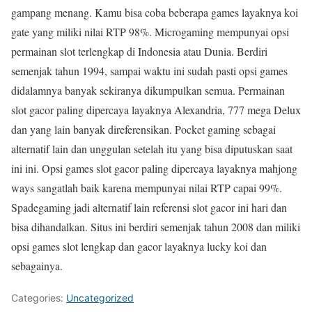
gampang menang. Kamu bisa coba beberapa games layaknya koi
gate yang miliki nilai RTP 98%. Microgaming mempunyai opsi
permainan slot terlengkap di Indonesia atau Dunia. Berdiri
semenjak tahun 1994, sampai waktu ini sudah pasti opsi games
didalamnya banyak sekiranya dikumpulkan semua. Permainan
slot gacor paling dipercaya layaknya Alexandria, 777 mega Delux
dan yang lain banyak direferensikan. Pocket gaming sebagai
alternatif lain dan unggulan setelah itu yang bisa diputuskan saat
ini ini. Opsi games slot gacor paling dipercaya layaknya mahjong
ways sangatlah baik karena mempunyai nilai RTP capai 99%.
Spadegaming jadi alternatif lain referensi slot gacor ini hari dan
bisa dihandalkan. Situs ini berdiri semenjak tahun 2008 dan miliki
opsi games slot lengkap dan gacor layaknya lucky koi dan
sebagainya.
Categories:
Uncategorized