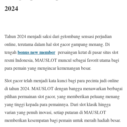
2024
Tahun 2024 menjadi saksi dari gelombang sensasi perjudian
online, terutama dalam hal slot gacor gampang menang. Di
bonus new member
tengah
persaingan ketat di pasar situs slot
resmi Indonesia, MAUSLOT muncul sebagai favorit utama bagi
para pemain yang mengincar kemenangan besar.
Slot gacor telah menjadi kata kunci bagi para pecinta judi online
di tahun 2024. MAUSLOT dengan bangga menawarkan berbagai
pilihan permainan slot gacor, yang memberikan peluang menang
yang tinggi kepada para pemainnya. Dari slot klasik hingga
varian yang penuh inovasi, setiap putaran di MAUSLOT
memberikan kesempatan bagi pemain untuk meraih hadiah besar.