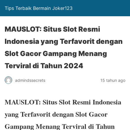
Tips Terbaik Bermain Joker123
MAUSLOT: Situs Slot Resmi
Indonesia yang Terfavorit dengan
Slot Gacor Gampang Menang
Terviral di Tahun 2024
admindssecrets
15 tahun ago
MAUSLOT: Situs Slot Resmi Indonesia
yang Terfavorit dengan Slot Gacor
Gampang Menang Terviral di Tahun